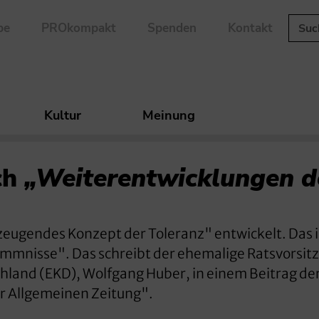
be
PROkompakt
Spenden
Kontakt
Kultur
Meinung
ch
„Weiterentwicklungen d
rzeugendes Konzept der Toleranz" entwickelt. Das i
emmnisse". Das schreibt der ehemalige Ratsvorsit
chland (EKD), Wolfgang Huber, in einem Beitrag de
r Allgemeinen Zeitung".