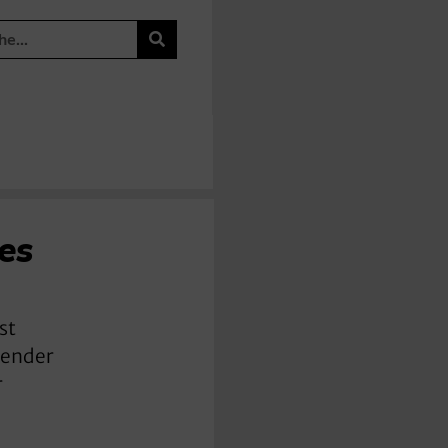
es
st
zender
r