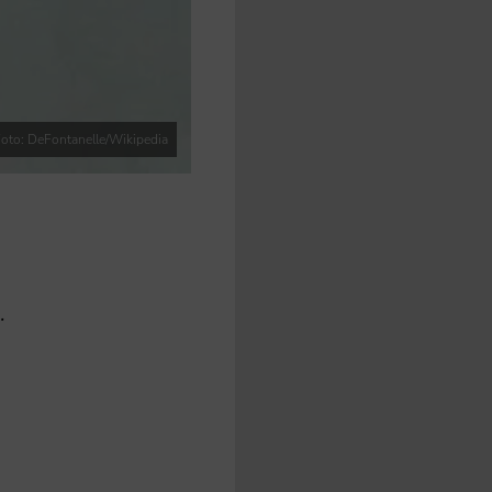
oto: DeFontanelle/Wikipedia
.