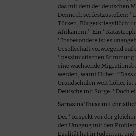
das mit dem der deutschen Me
Dennoch sei festzustellen: "D
Türken, Bürgerkriegsflüchtl
Afrikanern." Ein "Katastrop
"Insbesondere ist es unange
Gesellschaft vorwiegend auf
"pessimistischen Stimmung"
eine wachsende Migrationsb
werden, warnt Huber. "Dass d
Grundschulen weit höher ist a
Deutsche mit Sorge." Doch e
Sarrazins These mit christl
Der "Respekt vor der gleich
den Umgang mit den Probleme
Egalität hat in Judentum un