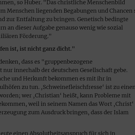
ammen, so Huber. "Das christliche Menschenbild
inem Menschen liegenden Begabungen und Chancen 
nd zur Entfaltung zu bringen. Genetisch bedingte
rn an dieser Aufgabe genauso wenig wie sozial
miliären Förderung."
en ist, ist nicht ganz dicht."
bedenken, dass es "gruppenbezogene
 nur innerhalb der deutschen Gesellschaft gebe.
ache und Herkunft bekommen es mit ihr in
höfen zu tun. ‚Schweinefleischfresse‘ ist zu eine
worden; wer ‚Christian‘ heißt, kann Probleme mit
ekommen, weil in seinem Namen das Wort ‚Christ‘
Überzeugung zum Ausdruck bringen, dass der Islam
ute einen Absolutheitsanspruch für sich in