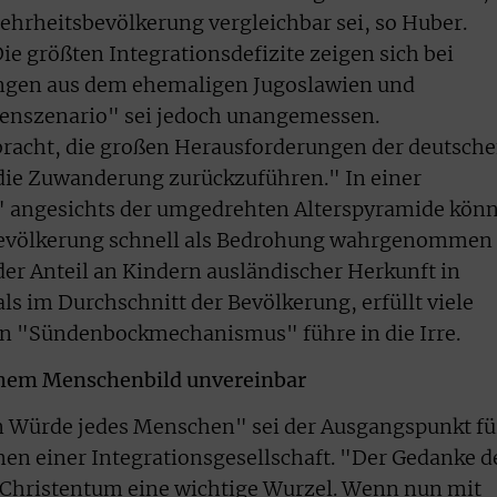
hrheitsbevölkerung vergleichbar sei, so Huber.
ie größten Integrationsdefizite zeigen sich bei
ingen aus dem ehemaligen Jugoslawien und
henszenario" sei jedoch unangemessen.
bracht, die großen Herausforderungen der deutsch
 die Zuwanderung zurückzuführen." In einer
 angesichts der umgedrehten Alterspyramide kön
evölkerung schnell als Bedrohung wahrgenommen
er Anteil an Kindern ausländischer Herkunft in
ls im Durchschnitt der Bevölkerung, erfüllt viele
in "Sündenbockmechanismus" führe in die Irre.
ichem Menschenbild unvereinbar
en Würde jedes Menschen" sei der Ausgangspunkt fü
n einer Integrationsgesellschaft. "Der Gedanke d
d Christentum eine wichtige Wurzel. Wenn nun mit