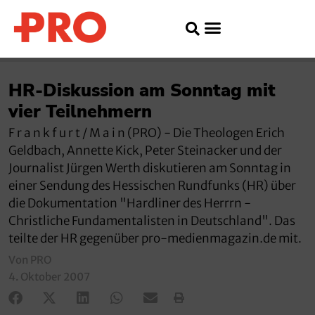
HR-Diskussion am Sonntag mit
vier Teilnehmern
F r a n k f u r t / M a i n (PRO) - Die Theologen Erich
Geldbach, Annette Kick, Peter Steinacker und der
Journalist Jürgen Werth diskutieren am Sonntag in
einer Sendung des Hessischen Rundfunks (HR) über
die Dokumentation "Hardliner des Herrrn -
Christliche Fundamentalisten in Deutschland". Das
teilte der HR gegenüber pro-medienmagazin.de mit.
Von PRO
4. Oktober 2007