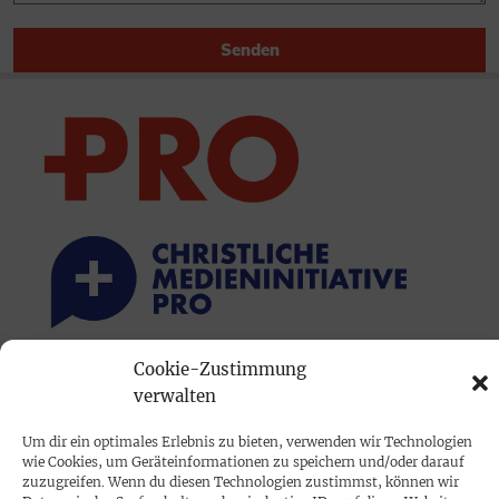
Senden
Cookie-Zustimmung
PRINTAUSGABE
verwalten
Mediadaten
Um dir ein optimales Erlebnis zu bieten, verwenden wir Technologien
wie Cookies, um Geräteinformationen zu speichern und/oder darauf
PROKOMPAKT
zuzugreifen. Wenn du diesen Technologien zustimmst, können wir