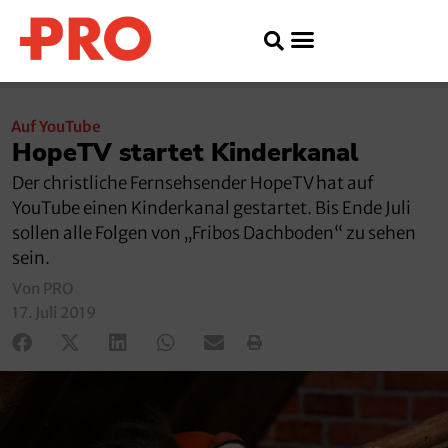
Auf YouTube
HopeTV startet Kinderkanal
Der christliche Fernsehsender HopeTV hat auf
YouTube einen Kinderkanal gestartet. Bis Ende Juli
sollen alle Folgen von „Fribos Dachboden“ zu sehen
sein.
Von PRO
17. Juli 2019