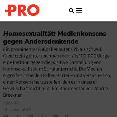
Homosexualität:
Medienkonsens
gegen Andersdenkende
Ein prominenter Fußballer outet sich als schwul.
Gleichzeitig unterzeichnen mehr als 100.000 Bürger
eine Petition gegen die positive Darstellung von
Homosexualität im Schulunterricht. Die Medien
ergreifen in beiden Fällen Partei – und versuchen so,
einen Konsens herzustellen, den es in unserer
Gesellschaft nicht gibt. Ein Kommentar von Moritz
Breckner
Von PRO
12. Januar 2014