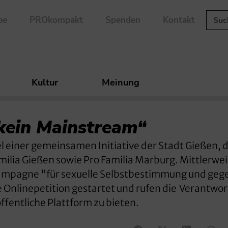
be
PROkompakt
Spenden
Kontakt
Kultur
Meinung
kein Mainstream“
tel einer gemeinsamen Initiative der Stadt Gießen, 
ilia Gießen sowie Pro Familia Marburg. Mittlerwei
Kampagne "für sexuelle Selbstbestimmung und geg
 Onlinepetition gestartet und rufen die Verantwor
öffentliche Plattform zu bieten.