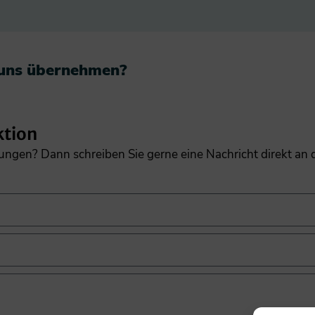
 uns übernehmen?​
ktion
gungen? Dann schreiben Sie gerne eine Nachricht direkt an