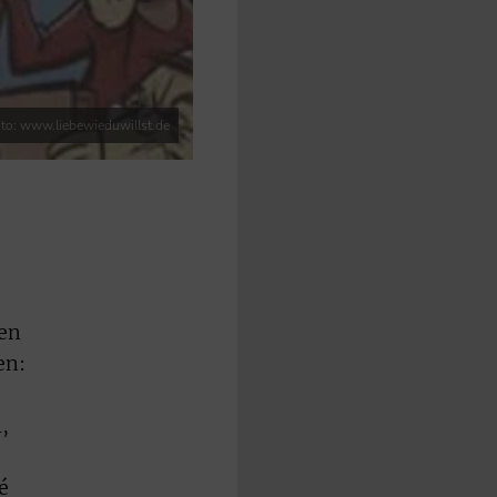
to: www.liebewieduwillst.de
den
en:
,
é