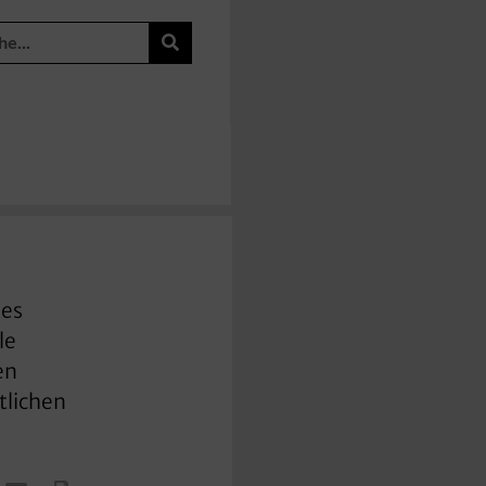
des
le
en
tlichen