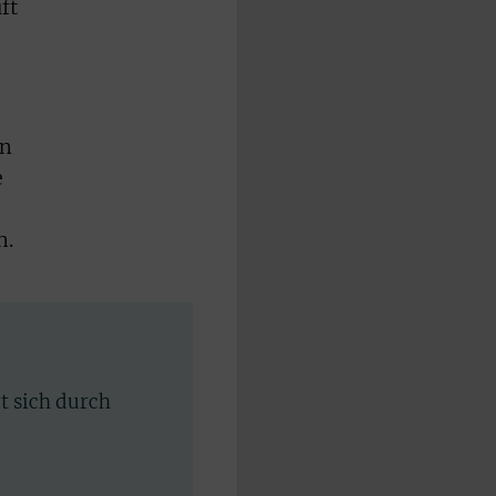
ft
In
e
n.
rt sich durch