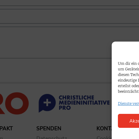
Um dir ein 
um Gerätei
diesen Tech
eindeutige 
erteilst o
beeinträcht
Dienste ver
Akze
PAKT
SPENDEN
KONTAKT
um
Datenschutz
Cookie-Richtlinie