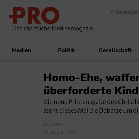
Printausga
Das christliche Medienmagazin
Medien
Politik
Gesellschaft
Homo-Ehe, waffe
überforderte Kind
Die neue Printausgabe des Christli
steht dieses Mal die Debatte um 
Von PRO
12. August 2015