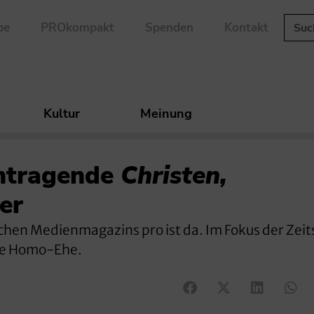
be
PROkompakt
Spenden
Kontakt
Kultur
Meinung
ntragende
Christen,
er
chen Medienmagazins pro ist da. Im Fokus der Zeits
die Homo-Ehe.