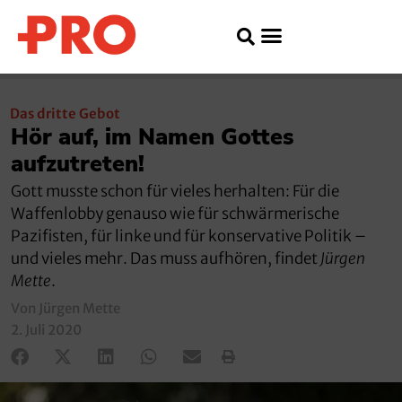
Das dritte Gebot
Hör auf, im Namen Gottes
aufzutreten!
Gott musste schon für vieles herhalten: Für die
Waffenlobby genauso wie für schwärmerische
Pazifisten, für linke und für konservative Politik –
und vieles mehr. Das muss aufhören, findet
Jürgen
Mette
.
Von Jürgen Mette
2. Juli 2020