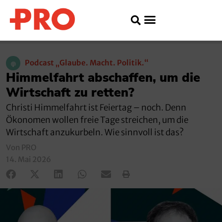
Podcast „Glaube. Macht. Politik.“
Himmelfahrt abschaffen, um die
Wirtschaft zu retten?
Christi Himmelfahrt ist Feiertag – noch. Denn
Ökonomen wollen freie Tage streichen, um die
Wirtschaft anzukurbeln. Wie sinnvoll ist das?
Von PRO
14. Mai 2026