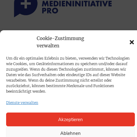
PRINTAUSGABE
Cookie-Zustimmung
Mediadaten
verwalten
Um dir ein optimales Erlebnis zu bieten, verwenden wir Technologien
PROKOMPAKT
wie Cookies, um Geräteinformationen zu speichern und/oder darauf
Impressum
zuzugreifen. Wenn du diesen Technologien zustimmst, können wir
Daten wie das Surfverhalten oder eindeutige IDs auf dieser Website
verarbeiten. Wenn du deine Zustimmung nicht erteilst oder
zurückziehst, können bestimmte Merkmale und Funktionen
SPENDEN
beeinträchtigt werden.
Datenschutz
Dienste verwalten
KONTAKT
Akzeptieren
Cookie-Richtlinie
Ablehnen