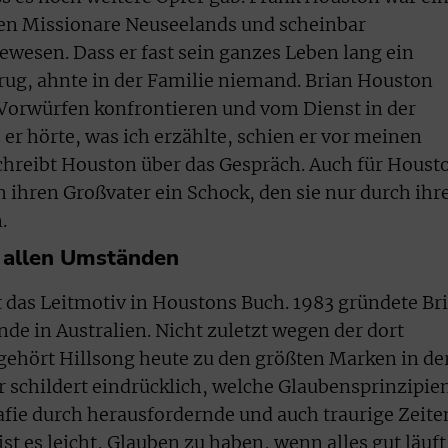
ten Missionare Neuseelands und scheinbar
ewesen. Dass er fast sein ganzes Leben lang ein
rug, ahnte in der Familie niemand. Brian Houston
 Vorwürfen konfrontieren und vom Dienst in der
er hörte, was ich erzählte, schien er vor meinen
chreibt Houston über das Gespräch. Auch für Houst
 ihren Großvater ein Schock, den sie nur durch ihr
.
r allen Umständen
st das Leitmotiv in Houstons Buch. 1983 gründete Br
e in Australien. Nicht zuletzt wegen der dort
gehört Hillsong heute zu den größten Marken in de
r schildert eindrücklich, welche Glaubensprinzipie
afie durch herausfordernde und auch traurige Zeite
t es leicht, Glauben zu haben, wenn alles gut läuft