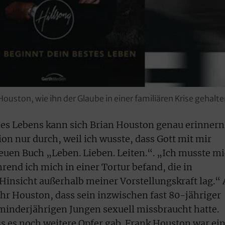
ouston, wie ihn der Glaube in einer familiären Krise gehalte
es Lebens kann sich Brian Houston genau erinnern
ion nur durch, weil ich wusste, dass Gott mit mir
neuen Buch „Leben. Lieben. Leiten.“. „Ich musste m
hrend ich mich in einer Tortur befand, die in
 Hinsicht außerhalb meiner Vorstellungskraft lag.“
hr Houston, dass sein inzwischen fast 80-jähriger
minderjährigen Jungen sexuell missbraucht hatte.
ass es noch weitere Opfer gab. Frank Houston war ei