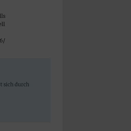
ls
ll
6/
rt sich durch