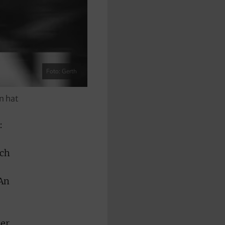
Foto: Gerth
n hat
:
ich
 An
ner