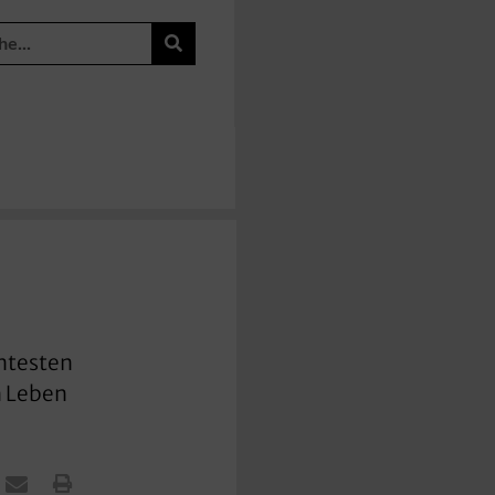
nntesten
n Leben