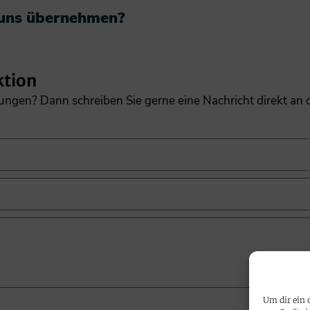
 uns übernehmen?​
ktion
gungen? Dann schreiben Sie gerne eine Nachricht direkt an
Um dir ein 