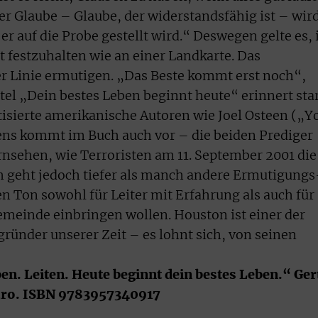
er Glaube – Glaube, der widerstandsfähig ist – wir
 auf die Probe gestellt wird.“ Deswegen gelte es, 
t festzuhalten wie an einer Landkarte. Das
ter Linie ermutigen. „Das Beste kommt erst noch“,
tel „Dein bestes Leben beginnt heute“ erinnert sta
ritisierte amerikanische Autoren wie Joel Osteen („Y
gens kommt im Buch auch vor – die beiden Prediger
nsehen, wie Terroristen am 11. September 2001 die
h geht jedoch tiefer als manch andere Ermutigungs
gen Ton sowohl für Leiter mit Erfahrung als auch für
Gemeinde einbringen wollen. Houston ist einer der
ünder unserer Zeit – es lohnt sich, von seinen
en. Leiten. Heute beginnt dein bestes Leben.“ Ger
Euro. ISBN 9783957340917