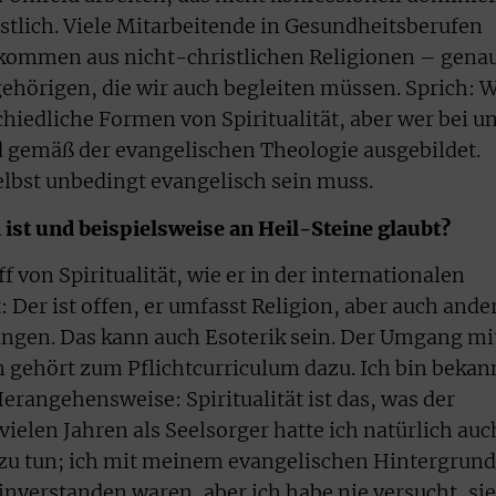
istlich. Viele Mitarbeitende in Gesundheitsberufen
r kommen aus nicht-christlichen Religionen – gena
gehörigen, die wir auch begleiten müssen. Sprich: W
hiedliche Formen von Spiritualität, aber wer bei u
d gemäß der evangelischen Theologie ausgebildet.
elbst unbedingt evangelisch sein muss.
ist und beispielsweise an Heil-Steine glaubt?
 von Spiritualität, wie er in der internationalen
: Der ist offen, er umfasst Religion, aber auch ande
ungen. Das kann auch Esoterik sein. Der Umgang mi
n gehört zum Pflichtcurriculum dazu. Ich bin bekan
erangehensweise: Spiritualität ist das, was der
vielen Jahren als Seelsorger hatte ich natürlich auc
zu tun; ich mit meinem evangelischen Hintergrund
einverstanden waren, aber ich habe nie versucht, sie