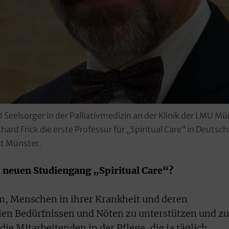
 Seelsorger in der Palliativmedizin an der Klinik der LMU Mü
 Frick die erste Professur für „Spiritual Care“ in Deutschl
ät Münster.
 neuen Studiengang „Spiritual Care“?
m, Menschen in ihrer Krankheit und deren
llen Bedürfnissen und Nöten zu unterstützen und zu
 die Mitarbeitenden in der Pflege, die ja täglich