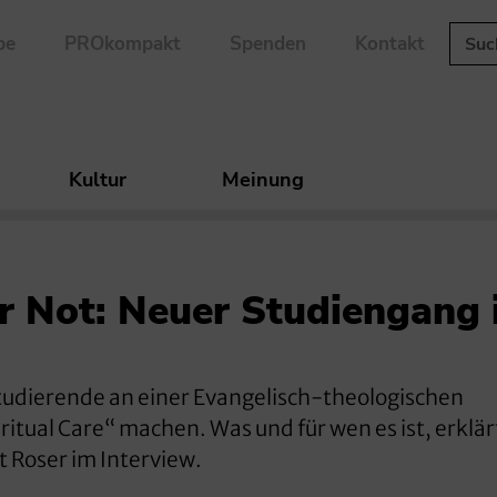
be
PROkompakt
Spenden
Kontakt
Kultur
Meinung
ler Not: Neuer Studiengang 
tudierende an einer Evangelisch-theologischen
ritual Care“ machen. Was und für wen es ist, erklär
t Roser im Interview.