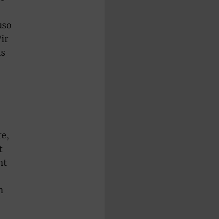
uso
ir
ns
re,
t
nt
h