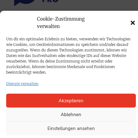
Cookie-Zustimmung
PRINTAUSGABE
verwalten
Mediadaten
Um dir ein optimales Erlebnis zu bieten, verwenden wir Technologien
wie Cookies, um Geräteinformationen zu speichern und/oder darauf
PROKOMPAKT
zuzugreifen. Wenn du diesen Technologien zustimmst, können wir
Daten wie das Surfverhalten oder eindeutige IDs auf dieser Website
Impressum
verarbeiten. Wenn du deine Zustimmung nicht erteilst oder
zurückziehst, können bestimmte Merkmale und Funktionen
beeinträchtigt werden.
SPENDEN
Dienste verwalten
Datenschutz
Akzeptieren
KONTAKT
Cookie-Richtlinie
Ablehnen
Einstellungen ansehen