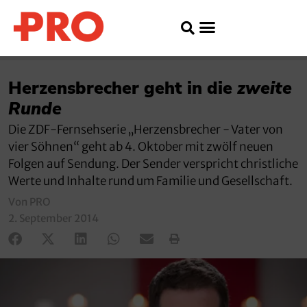
Herzensbrecher geht in die
zweite
Runde
Die ZDF-Fernsehserie „Herzensbrecher - Vater von
vier Söhnen“ geht ab 4. Oktober mit zwölf neuen
Folgen auf Sendung. Der Sender verspricht christliche
Werte und Inhalte rund um Familie und Gesellschaft.
Von PRO
2. September 2014