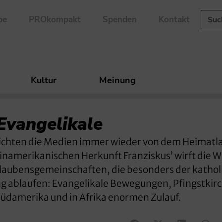
be
PROkompakt
Spenden
Kontakt
Kultur
Meinung
Evangelikale
erichten die Medien immer wieder von dem Heimatl
inamerikanischen Herkunft Franziskus’ wirft die W
 Glaubensgemeinschaften, die besonders der katho
g ablaufen: Evangelikale Bewegungen, Pfingstkir
Südamerika und in Afrika enormen Zulauf.