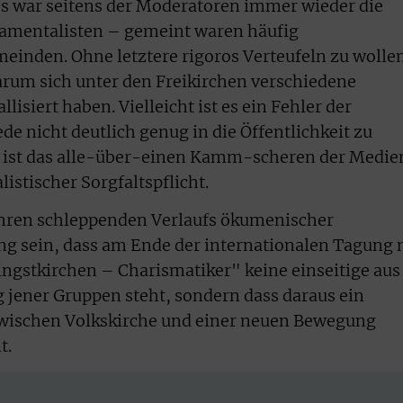
es war seitens der Moderatoren immer wieder die
amentalisten – gemeint waren häufig
inden. Ohne letztere rigoros Verteufeln zu wolle
arum sich unter den Freikirchen verschiedene
isiert haben. Vielleicht ist es ein Fehler der
de nicht deutlich genug in die Öffentlichkeit zu
ll ist das alle-über-einen Kamm-scheren der Medie
istischer Sorgfaltspflicht.
 Jahren schleppenden Verlaufs ökumenischer
g sein, dass am Ende der internationalen Tagung 
ingstkirchen – Charismatiker" keine einseitige aus
ener Gruppen steht, sondern dass daraus ein
wischen Volkskirche und einer neuen Bewegung
t.