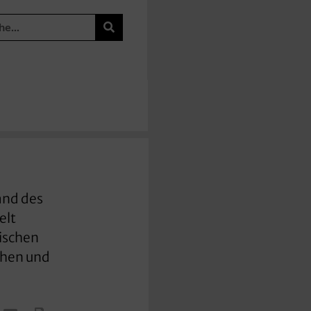
and des
elt
lischen
chen und