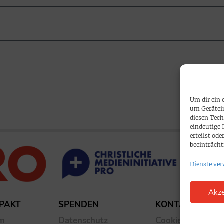
Um dir ein 
um Gerätei
diesen Tech
eindeutige 
erteilst o
beeinträcht
Dienste ver
Akze
PAKT
SPENDEN
KONTAKT
um
Datenschutz
Cookie-Richtlinie