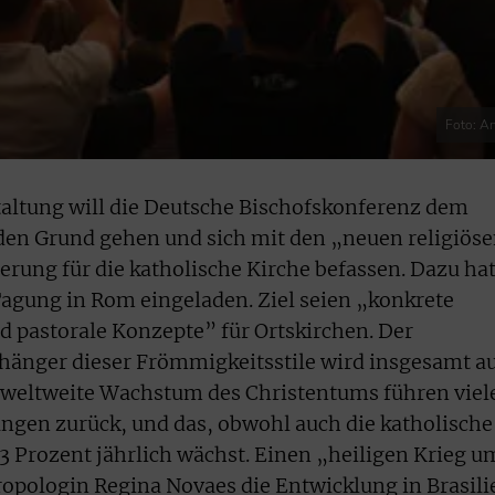
Foto: A
taltung will die Deutsche Bischofskonferenz dem
den Grund gehen und sich mit den „neuen religiös
ung für die katholische Kirche befassen. Dazu ha
 Tagung in Rom eingeladen. Ziel seien „konkrete
 pastorale Konzepte” für Ortskirchen. Der
hänger dieser Frömmigkeitsstile wird insgesamt a
s weltweite Wachstum des Christentums führen viel
ngen zurück, und das, obwohl auch die katholische
3 Prozent jährlich wächst. Einen „heiligen Krieg u
ropologin Regina Novaes die Entwicklung in Brasili