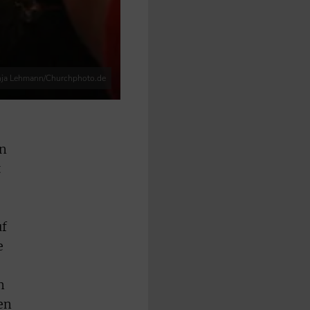
nja Lehmann/Churchphoto.de
en
t
uf
e
m
en