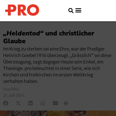
„Heldentod“
und christlicher
Glaube
Im Krieg zu sterben sei eine Ehre, war der Prediger
Heinrich Goebel 1916 überzeugt. „Grässlich“ sei diese
Überzeugung, sagt dagegen heute sein Enkel, ein
Theologe. pro beleuchtet in einer Serie, wie sich
Kirchen und Freikirchen im ersten Weltkrieg
verhalten haben.
Von PRO
21. Juli 2014