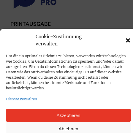
PRINTAUSGABE
Mediadaten
Cookie-Zustimmung
verwalten
PROKOMPAKT
Um dir ein optimales Erlebnis zu bieten, verwenden wir Technologien
Impressum
wie Cookies, um Geräteinformationen zu speichern und/oder darauf
zuzugreifen. Wenn du diesen Technologien zustimmst, können wir
Daten wie das Surfverhalten oder eindeutige IDs auf dieser Website
SPENDEN
verarbeiten. Wenn du deine Zustimmung nicht erteilst oder
zurückziehst, können bestimmte Merkmale und Funktionen
Datenschutz
beeinträchtigt werden.
Dienste verwalten
KONTAKT
Cookie-Richtlinie
Akzeptieren
Ablehnen