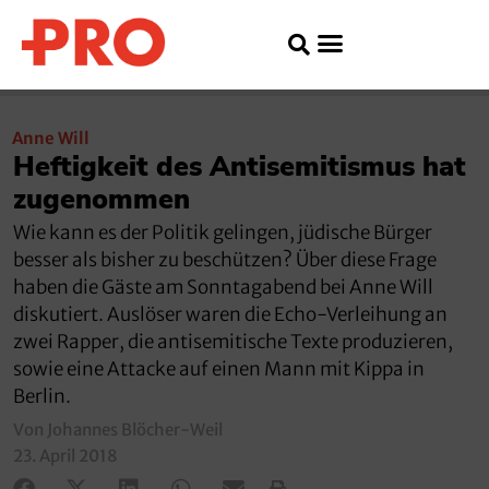
Anne Will
Heftigkeit des Antisemitismus hat
zugenommen
Wie kann es der Politik gelingen, jüdische Bürger
besser als bisher zu beschützen? Über diese Frage
haben die Gäste am Sonntagabend bei Anne Will
diskutiert. Auslöser waren die Echo-Verleihung an
zwei Rapper, die antisemitische Texte produzieren,
sowie eine Attacke auf einen Mann mit Kippa in
Berlin.
Von Johannes Blöcher-Weil
23. April 2018