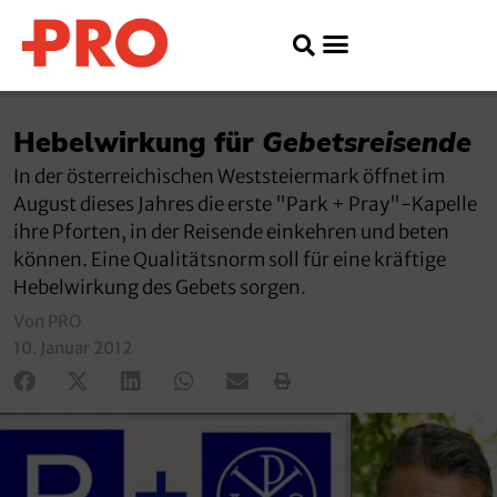
Hebelwirkung für
Gebetsreisende
In der österreichischen Weststeiermark öffnet im
August dieses Jahres die erste "Park + Pray"-Kapelle
ihre Pforten, in der Reisende einkehren und beten
können. Eine Qualitätsnorm soll für eine kräftige
Hebelwirkung des Gebets sorgen.
Von PRO
10. Januar 2012