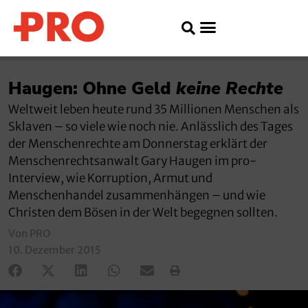
Haugen: Ohne Geld
keine Rechte
Weltweit leben heute rund 35 Millionen Menschen als
Sklaven – so viele wie noch nie. Anlässlich des Tages
der Menschenrechte am Donnerstag erklärt der
Menschenrechtsanwalt Gary Haugen im pro-
Interview, wie Korruption, Armut und
Menschenhandel zusammenhängen – und wie
Christen dem Bösen in der Welt begegnen sollten.
Von PRO
10. Dezember 2015