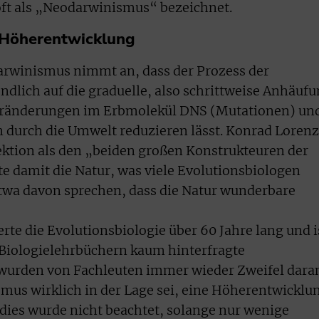
oft als „Neodarwinismus“ bezeichnet.
 Höherentwicklung
rwinismus nimmt an, dass der Prozess der
ndlich auf die graduelle, also schrittweise Anhäuf
 Veränderungen im Erbmolekül DNS (Mutationen) un
 durch die Umwelt reduzieren lässt. Konrad Lorenz
ktion als den „beiden großen Konstrukteuren der
te damit die Natur, was viele Evolutionsbiologen
etwa davon sprechen, dass die Natur wunderbare
e die Evolutionsbiologie über 60 Jahre lang und i
 Biologielehrbüchern kaum hinterfragte
wurden von Fachleuten immer wieder Zweifel dara
mus wirklich in der Lage sei, eine Höherentwicklu
 dies wurde nicht beachtet, solange nur wenige