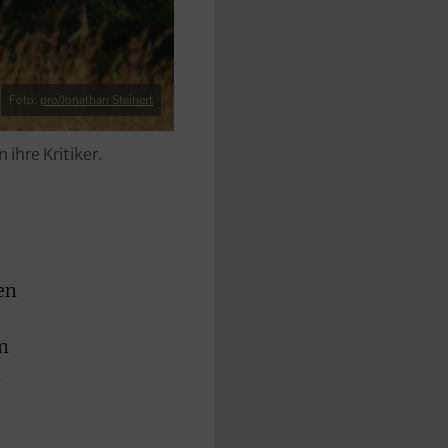
Foto:
pro/Jonathan Steinert
ihre Kritiker.
en
m
m