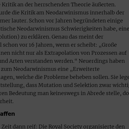
e Kritik an der herrschenden Theorie äußerten.
urde die Kritik am Neodarwinismus innerhalb der
mer lauter. Schon vor Jahren begründeten einige
stische Neodarwinismus Schwierigkeiten habe, ein
ution) zu erklären. Genau das meint der
l schon vor 16 Jahren, wenn er scheibt: „Große
en nicht nur als Extrapolation von Prozessen auf
und Arten verstanden werden.“ Neuerdings haben
ng zum Neodarwinismus eine „Erweiterte
agen, welche die Probleme beheben sollen. Sie leg
ststellung, dass Mutation und Selektion zwar wicht
ren Bedeutung man keineswegs in Abrede stelle, d
rheit.
affen
eit dann reif: Die Royal Society organisierte den