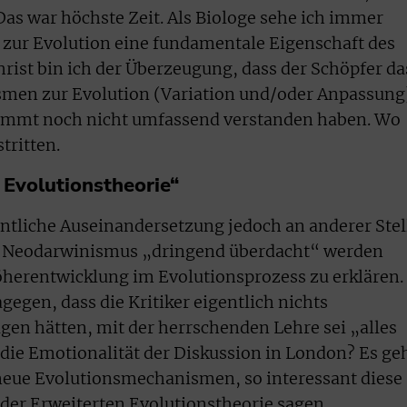
Das war höchste Zeit. Als Biologe sehe ich immer
t zur Evolution eine fundamentale Eigenschaft des
hrist bin ich der Überzeugung, dass der Schöpfer da
men zur Evolution (Variation und/oder Anpassung
stimmt noch nicht umfassend verstanden haben. Wo
tritten.
Evolutionstheorie“
gentliche Auseinandersetzung jedoch an anderer Stel
er Neodarwinismus „dringend überdacht“ werden
erentwicklung im Evolutionsprozess zu erklären.
egen, dass die Kritiker eigentlich nichts
gen hätten, mit der herrschenden Lehre sei „alles
r die Emotionalität der Diskussion in London? Es ge
neue Evolutionsmechanismen, so interessant diese
r der Erweiterten Evolutionstheorie sagen