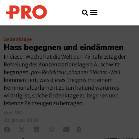
Gedenktage
Hass begegnen und eindämmen
In dieser Woche hat die Welt den 75. Jahrestag der
Befreiung des Konzentrationslagers Auschwitz
begangen.
pro-Redakteur Johannes Blöcher-Weil
kommentiert, was dieses Ereignis mit einem
Kommunalparlament zu tun hat und warum es
wichtig ist, solche Gedenktage zu begehen und
lebende Zeitzeugen zu befragen.
Von PRO
30. Januar 2020