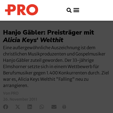
Hanjo Gäbler: Preisträger mit
Alicia Keys‘ Welthit
Eine außergewöhnliche Auszeichnung ist dem
christlichen Musikproduzenten und Gospelmusiker
Hanjo Gäbler zuteil geworden. Der 33-jährige
Elmshorner setzte sich in einem Wettbewerb für
Berufsmusiker gegen 1.400 Konkurrenten durch. Ziel
war es, Alicia Keys Welthit "Falling" neu zu
arrangieren.
Von PRO
26. November 2011