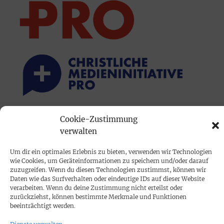
Cookie-Zustimmung
PRINTAUSGABE
verwalten
Mediadaten
Um dir ein optimales Erlebnis zu bieten, verwenden wir Technologien
wie Cookies, um Geräteinformationen zu speichern und/oder darauf
PROKOMPAKT
zuzugreifen. Wenn du diesen Technologien zustimmst, können wir
Daten wie das Surfverhalten oder eindeutige IDs auf dieser Website
Impressum
verarbeiten. Wenn du deine Zustimmung nicht erteilst oder
zurückziehst, können bestimmte Merkmale und Funktionen
beeinträchtigt werden.
SPENDEN