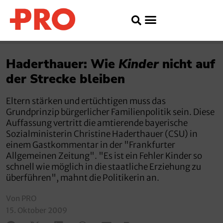
Haderthauer: Wie
Kinder
nicht auf
der Strecke bleiben
Eltern stärken und ertüchtigen muss das
Grundprinzip bürgerlicher Familienpolitik sein. Diese
Auffassung vertritt die amtierende bayerische
Sozialministerin Christine Haderthauer (CSU) in
einem Gastkommentar in der "Frankfurter
Allgemeinen Zeitung". "Es ist ein Fehler Kinder so
schnell wie möglich in die staatliche Erziehung zu
überführen", mahnt die Politikerin an.
Von PRO
15. Oktober 2009