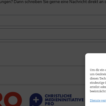
gungen? Dann schreiben Sie gerne eine Nachricht direkt an
Um dir ein 
um Gerätei
diesen Tech
eindeutige 
erteilst o
beeinträcht
Dienste ver