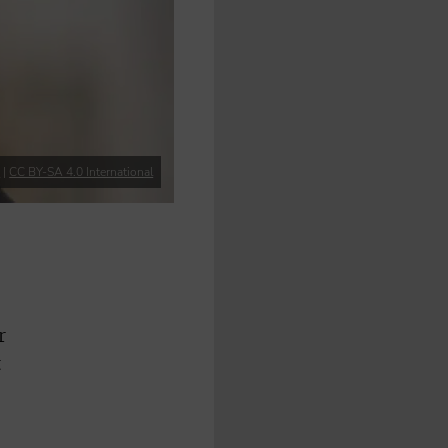
g
|
CC BY-SA 4.0 International
r
t