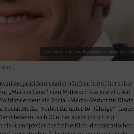
Foto:
Presse- und Informationsstelle der Landesregierun
r (CDU)
Ministerpräsident Daniel Günther (CDU) hat seine
g „Markus Lanz“ vom Mittwoch klargestellt. Auf
olitiker erneut ein Social-Media-Verbot für Kinde
m Social Media-Verbot für unter 16-Jährige“, laute
. Dann bekennt sich Günther ausdrücklich zur
 als Grundpfeiler der freiheitlich-demokratischen
nd Pressefreiheit“, lautet es im zweiten Satz der