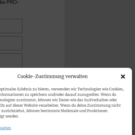
 die PRO-
Cookie-Zustimmung verwalten
optimales Erlebnis zu bieten, verwenden wir Technologien wie Cookies,
nformationen zu speichern und/oder darauf zuzugreifen. Wenn du
nologien zustimmst, können wir Daten wie das Surfverhalten oder
IDs auf dieser Website verarbeiten. Wenn du deine Zustimmung nicht
der zurückziehst, können bestimmte Merkmale und Funktionen
igt werden.
walten