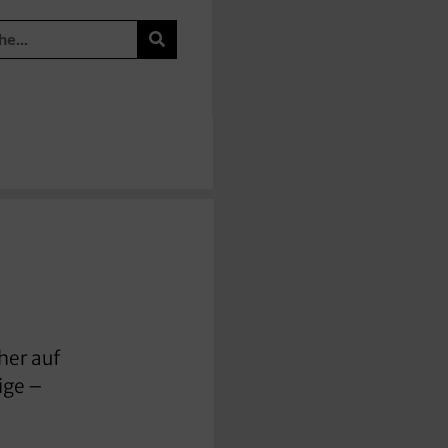
her auf
ige –