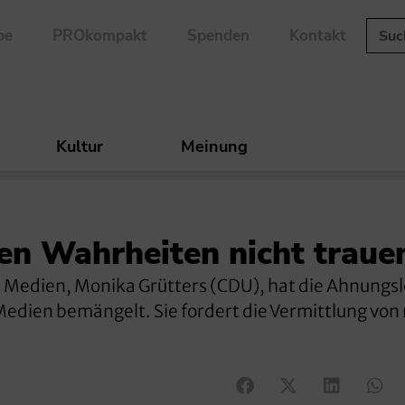
be
PROkompakt
Spenden
Kontakt
Kultur
Meinung
hen Wahrheiten nicht traue
nd Medien, Monika Grütters (CDU), hat die Ahnungsl
dien bemängelt. Sie fordert die Vermittlung von