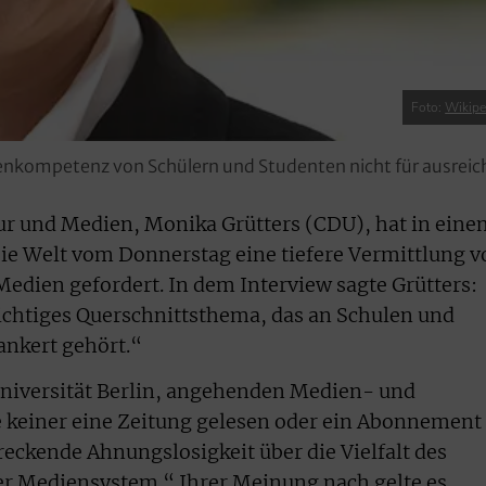
Foto:
Wikipe
ienkompetenz von Schülern und Studenten nicht für ausrei
tur und Medien, Monika Grütters (CDU), hat in eine
ie Welt vom Donnerstag eine tiefere Vermittlung v
dien gefordert. In dem Interview sagte Grütters:
chtiges Querschnittsthema, das an Schulen und
rankert gehört.“
Universität Berlin, angehenden Medien- und
e keiner eine Zeitung gelesen oder ein Abonnement
reckende Ahnungslosigkeit über die Vielfalt des
er Mediensystem.“ Ihrer Meinung nach gelte es,