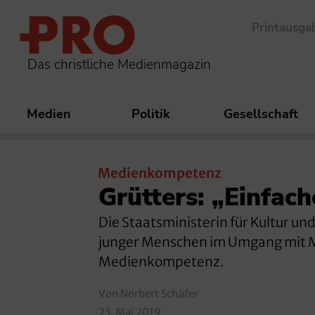
Printausga
Das christliche Medienmagazin
Medien
Politik
Gesellschaft
Medienkompetenz
Grütters: „Einfac
Die Staatsministerin für Kultur u
junger Menschen im Umgang mit Me
Medienkompetenz.
Von Norbert Schäfer
23. Mai 2019