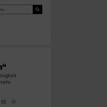
n“
osigkeit
 mehr