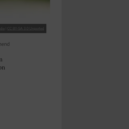
dia
|
CC BY-SA 3.0 Unported
chend
m
on