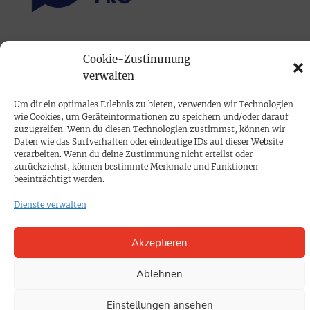
PRINTAUSGABE
Cookie-Zustimmung
Mediadaten
verwalten
Um dir ein optimales Erlebnis zu bieten, verwenden wir Technologien
PROKOMPAKT
wie Cookies, um Geräteinformationen zu speichern und/oder darauf
zuzugreifen. Wenn du diesen Technologien zustimmst, können wir
Impressum
Daten wie das Surfverhalten oder eindeutige IDs auf dieser Website
verarbeiten. Wenn du deine Zustimmung nicht erteilst oder
zurückziehst, können bestimmte Merkmale und Funktionen
SPENDEN
beeinträchtigt werden.
Datenschutz
Dienste verwalten
KONTAKT
Akzeptieren
Cookie-Richtlinie
Ablehnen
Einstellungen ansehen