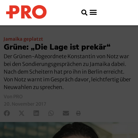
Jamaika geplatzt
Grüne: „Die Lage ist prekär“
Der Grünen-Abgeordnete Konstantin von Notz war
bei den Sondierungsgesprächen zu Jamaika dabei.
Nach dem Scheitern hat pro ihn in Berlin erreicht.
Von Notz warnt im Gespräch davor, leichtfertig über
Neuwahlen zu sprechen.
Von PRO
20. November 2017