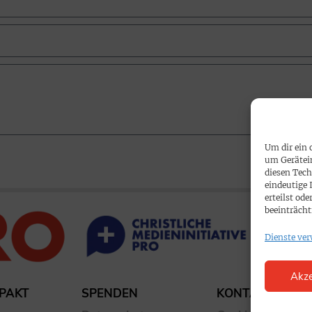
Um dir ein 
um Gerätei
diesen Tech
eindeutige 
erteilst o
beeinträcht
Dienste ver
Akze
PAKT
SPENDEN
KONTAKT