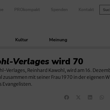
be
PROkompakt
Spenden
Kontakt
Kultur
Meinung
hl-Verlages
wird 70
ohl-Verlages, Reinhard Kawohl, wird am 16. Dezem
hl zusammen mit seiner Frau 1970 in der eigenen
s Evangelisten.