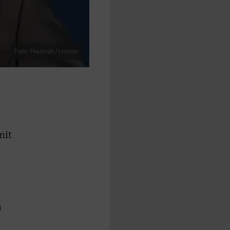
Foto: Hautnah / crosstv
mit
m