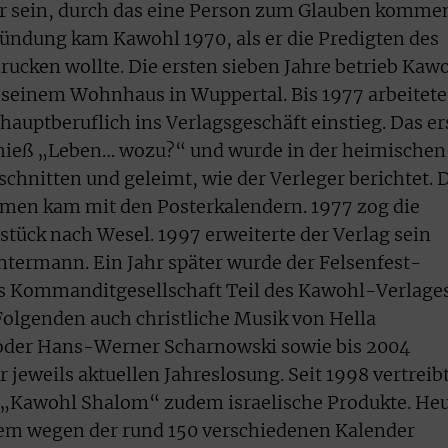
r sein, durch das eine Person zum Glauben komme
ründung kam Kawohl 1970, als er die Predigten des
ucken wollte. Die ersten sieben Jahre betrieb Kaw
 seinem Wohnhaus in Wuppertal. Bis 1977 arbeitete
 hauptberuflich ins Verlagsgeschäft einstieg. Das er
 hieß „Leben… wozu?“ und wurde in der heimischen
chnitten und geleimt, wie der Verleger berichtet. 
men kam mit den Posterkalendern. 1977 zog die
stück nach Wesel. 1997 erweiterte der Verlag sein
termann. Ein Jahr später wurde der Felsenfest-
s Kommanditgesellschaft Teil des Kawohl-Verlages
Folgenden auch christliche Musik von Hella
oder Hans-Werner Scharnowski sowie bis 2004
ur jeweils aktuellen Jahreslosung. Seit 1998 vertreib
„Kawohl Shalom“ zudem israelische Produkte. He
llem wegen der rund 150 verschiedenen Kalender