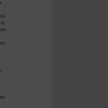
n
ohl
 er
ste
Der
.
t
ute