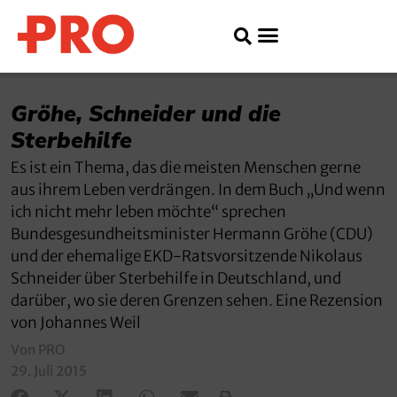
Gröhe, Schneider und die
Sterbehilfe
Es ist ein Thema, das die meisten Menschen gerne
aus ihrem Leben verdrängen. In dem Buch „Und wenn
ich nicht mehr leben möchte“ sprechen
Bundesgesundheitsminister Hermann Gröhe (CDU)
und der ehemalige EKD-Ratsvorsitzende Nikolaus
Schneider über Sterbehilfe in Deutschland, und
darüber, wo sie deren Grenzen sehen. Eine Rezension
von Johannes Weil
Von PRO
29. Juli 2015