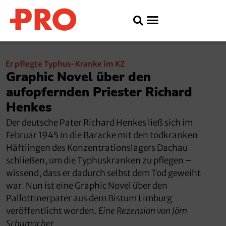
Er pflegte Typhus-Kranke im KZ
Graphic Novel über den
aufopfernden Priester Richard
Henkes
Der deutsche Pater Richard Henkes ließ sich im
Februar 1945 in die Baracke mit den todkranken
Häftlingen des Konzentrationslagers Dachau
schließen, um die Typhuskranken zu pflegen –
wissend, dass er dadurch selbst dem Tod geweiht
war. Nun ist eine Graphic Novel über den
Pallottinerpater aus dem Bistum Limburg
veröffentlicht worden.
Eine Rezension von Jörn
Schumacher