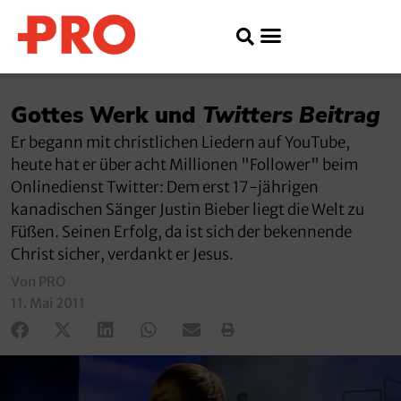
Gottes Werk und
Twitters Beitrag
Er begann mit christlichen Liedern auf YouTube,
heute hat er über acht Millionen "Follower" beim
Onlinedienst Twitter: Dem erst 17-jährigen
kanadischen Sänger Justin Bieber liegt die Welt zu
Füßen. Seinen Erfolg, da ist sich der bekennende
Christ sicher, verdankt er Jesus.
Von PRO
11. Mai 2011