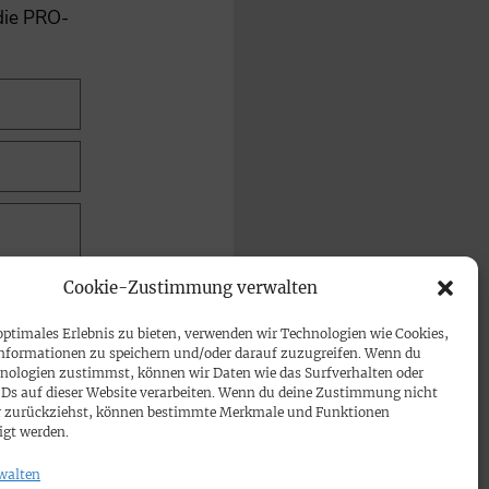
 die PRO-
Cookie-Zustimmung verwalten
optimales Erlebnis zu bieten, verwenden wir Technologien wie Cookies,
nformationen zu speichern und/oder darauf zuzugreifen. Wenn du
nologien zustimmst, können wir Daten wie das Surfverhalten oder
IDs auf dieser Website verarbeiten. Wenn du deine Zustimmung nicht
der zurückziehst, können bestimmte Merkmale und Funktionen
igt werden.
walten