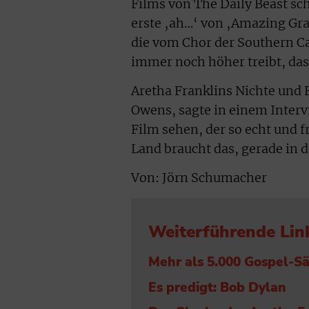
Films von The Daily Beast sch
erste ‚ah…‘ von ‚Amazing Gra
die vom Chor der Southern C
immer noch höher treibt, das 
Aretha Franklins Nichte und 
Owens, sagte in einem Inter
Film sehen, der so echt und fr
Land braucht das, gerade in d
Von: Jörn Schumacher
Weiterführende Lin
Mehr als 5.000 Gospel-Sä
Es predigt: Bob Dylan