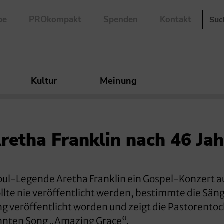
be
PROkompakt
Spenden
Kontakt
Kultur
Meinung
retha Franklin nach 46 Ja
oul-Legende Aretha Franklin ein Gospel-Konzert au
llte nie veröffentlicht werden, bestimmte die Säng
ng veröffentlicht worden und zeigt die Pastorento
nnten Song „Amazing Grace“.