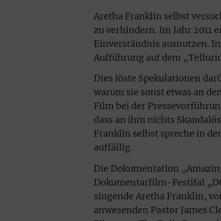
Aretha Franklin selbst versuc
zu verhindern. Im Jahr 2011 er
Einverständnis ausnutzen. Im 
Aufführung auf dem „Tellurid
Dies löste Spekulationen dar
warum sie sonst etwas an de
Film bei der Pressevorführu
dass an ihm nichts Skandalöse
Franklin selbst spreche in de
auffällig.
Die Dokumentation „Amazing
Dokumentarfilm-Festifal „DO
singende Aretha Franklin, vo
anwesenden Pastor James Cle