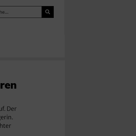
hren
f. Der
erin.
chter