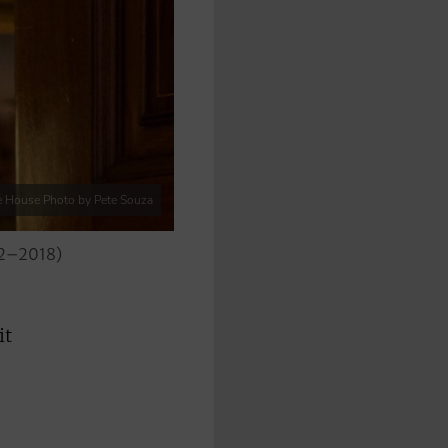
e House Photo by Pete Souza
942–2018)
it