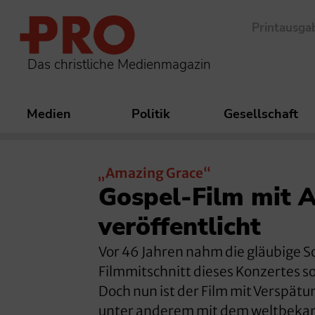
Printausga
Das christliche Medienmagazin
Medien
Politik
Gesellschaft
„Amazing Grace“
Gospel-Film mit A
veröffentlicht
Vor 46 Jahren nahm die gläubige S
Filmmitschnitt dieses Konzertes so
Doch nun ist der Film mit Verspätu
unter anderem mit dem weltbeka