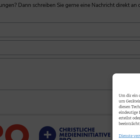
gungen? Dann schreiben Sie gerne eine Nachricht direkt an
Um dir ein 
um Gerätei
diesen Tech
eindeutige 
erteilst o
beeinträcht
Dienste ver