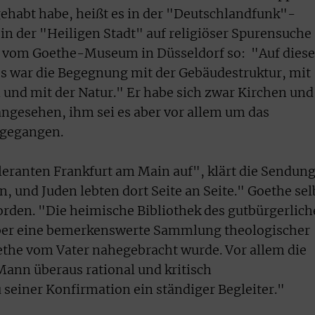
 gehabt habe, heißt es in der "Deutschlandfunk"-
in der "Heiligen Stadt" auf religiöser Spurensuche
s vom Goethe-Museum in Düsseldorf so: "Auf diese
es war die Begegnung mit der Gebäudestruktur, mit
und mit der Natur." Er habe sich zwar Kirchen und
 angesehen, ihm sei es aber vor allem um das
gegangen.
leranten Frankfurt am Main auf", klärt die Sendun
n, und Juden lebten dort Seite an Seite." Goethe sel
orden. "Die heimische Bibliothek des gutbürgerlic
über eine bemerkenswerte Sammlung theologischer
ethe vom Vater nahegebracht wurde. Vor allem die
 Mann überaus rational und kritisch
 seiner Konfirmation ein ständiger Begleiter."