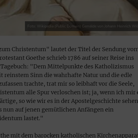
Foto: Wikipedia (Public Domain) Gemälde von Johann Heinrich Wi
 zum Christentum" lautet der Titel der Sendung vo
Protestant Goethe schrieb 1786 auf seiner Reise ins
in Tagebuch: "Dem Mittelpunkte des Katholizismus
 reinstem Sinn die wahrhafte Natur und die edle
fassen trachte, trat mir so leibhaft vor die Seele,
stentum alle Spur verloschen ist; ja, wenn ich mir 
rtige, so wie wir es in der Apostelgeschichte sehen
s nun auf jenen gemütlichen Anfängen ein
identum lastet."
ethe mit dem barocken katholischen Kirchenappara