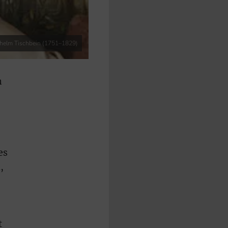
lhelm Tischbein (1751–1829)
m
es
,
t