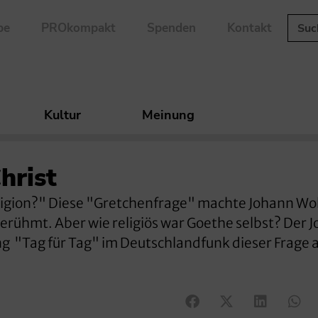
be
PROkompakt
Spenden
Kontakt
Kultur
Meinung
hrist
eligion?" Diese "Gretchenfrage" machte Johann Wo
rühmt. Aber wie religiös war Goethe selbst? Der J
ng "Tag für Tag" im Deutschlandfunk dieser Frage 