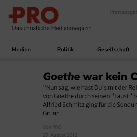
Printausga
Das christliche Medienmagazin
Medien
Politik
Gesellschaft
Goethe
war kein C
"Nun sag, wie hast Du's mit der R
von Goethe durch seinen "Faust" be
Alfried Schmitz ging für die Sendu
Grund.
Von PRO
25. August 2012