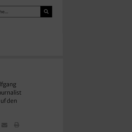
lfgang
ournalist
auf den