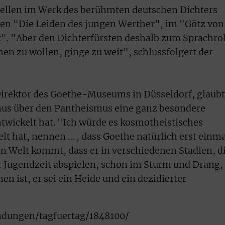
tellen im Werk des berühmten deutschen Dichters
 den "Die Leiden des jungen Werther", im "Götz von
t". "Aber den Dichterfürsten deshalb zum Sprachro
en zu wollen, ginge zu weit", schlussfolgert der
irektor des Goethe-Museums in Düsseldorf, glaubt
mus über den Pantheismus eine ganz besondere
twickelt hat. "Ich würde es kosmotheistisches
lt hat, nennen … , dass Goethe natürlich erst einm
n Welt kommt, dass er in verschiedenen Stadien, d
er Jugendzeit abspielen, schon im Sturm und Drang,
 ist, er sei ein Heide und ein dezidierter
ndungen/tagfuertag/1848100/