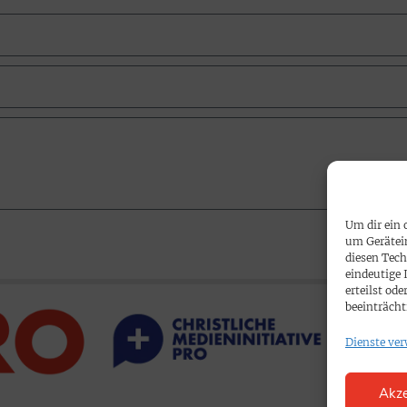
Um dir ein 
um Gerätei
diesen Tech
eindeutige 
erteilst o
beeinträcht
Dienste ver
Akze