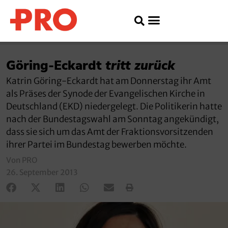
Göring-Eckardt
tritt zurück
Katrin Göring-Eckardt hat am Donnerstag ihr Amt
als Präses der Synode der Evangelischen Kirche in
Deutschland (EKD) niedergelegt. Die Politikerin hatte
nach der Bundestagswahl am Sonntag angekündigt,
dass sie sich um das Amt der Fraktionsvorsitzenden
ihrer Partei im Bundestag bewerben möchte.
Von PRO
26. September 2013