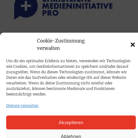
PRINTAUSGABE
Cookie-Zustimmung
Mediadaten
verwalten
Um dir ein optimales Erlebnis zu bieten, verwenden wir Technologien
PROKOMPAKT
wie Cookies, um Geräteinformationen zu speichern und/oder darauf
Impressum
zuzugreifen. Wenn du diesen Technologien zustimmst, können wir
Daten wie das Surfverhalten oder eindeutige IDs auf dieser Website
verarbeiten. Wenn du deine Zustimmung nicht erteilst oder
zurückziehst, können bestimmte Merkmale und Funktionen
SPENDEN
beeinträchtigt werden.
Datenschutz
Dienste verwalten
KONTAKT
Akzeptieren
Cookie-Richtlinie
Ablehnen