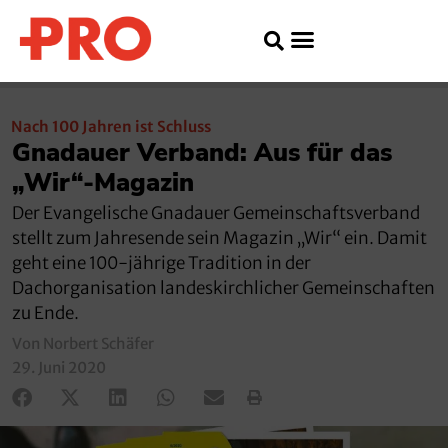
Nach 100 Jahren ist Schluss
Gnadauer Verband: Aus für das
„Wir“-Magazin
Der Evangelische Gnadauer Gemeinschaftsverband
stellt zum Jahresende sein Magazin „Wir“ ein. Damit
geht eine 100-jährige Tradition in der
Dachorganisation landeskirchlicher Gemeinschaften
zu Ende.
Von Norbert Schäfer
29. Juni 2020