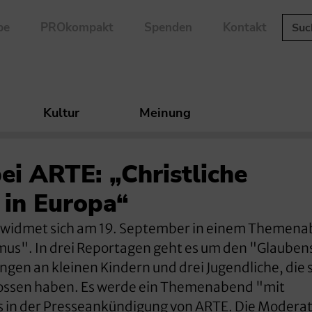
be
PROkompakt
Spenden
Kontakt
Kultur
Meinung
ei ARTE: „Christliche
 in Europa“
E widmet sich am 19. September in einem Themen
us". In drei Reportagen geht es um den "Glauben
ngen an kleinen Kindern und drei Jugendliche, die s
lossen haben. Es werde ein Themenabend "mit
es in der Presseankündigung von ARTE. Die Modera