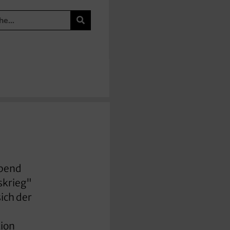
abend
skrieg"
ich der
tion