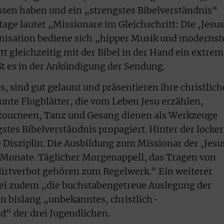
sen haben und ein „strengstes Bibelverständnis“
rtage lautet „Missionare im Gleichschritt: Die ‚Jesu
nisation bediene sich „hipper Musik und modernst
t gleichzeitig mit der Bibel in der Hand ein extrem
ßt es in der Ankündigung der Sendung.
s, sind gut gelaunt und präsentieren ihre christlich
unte Flugblätter, die vom Leben Jesu erzählen,
tourneen, Tanz und Gesang dienen als Werkzeuge
gstes Bibelverständnis propagiert. Hinter der locke
e Disziplin. Die Ausbildung zum Missionar der ‚Jesu
 Monate. Täglicher Morgenappell, das Tragen von
lirtverbot gehören zum Regelwerk.“ Ein weiterer
sei zudem „die buchstabengetreue Auslegung der
in bislang „unbekanntes, christlich-
d“ der drei Jugendlichen.