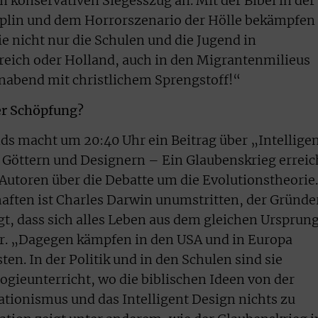
konservativen Siegesszug an. Mit der Bibel in der
ziplin und dem Horrorszenario der Hölle bekämpfen
ie nicht nur die Schulen und die Jugend in
reich oder Holland, auch in den Migrantenmilieus
nabend mit christlichem Sprengstoff!“
er Schöpfung?
s macht um 20:40 Uhr ein Beitrag über „Intellige
 Göttern und Designern – Ein Glaubenskrieg erreic
 Autoren über die Debatte um die Evolutionstheorie.
ften ist Charles Darwin unumstritten, der Gründe
gt, dass sich alles Leben aus dem gleichen Ursprun
er. „Dagegen kämpfen in den USA und in Europa
ten. In der Politik und in den Schulen sind sie
logieunterricht, wo die biblischen Ideen von der
ationismus und das Intelligent Design nichts zu