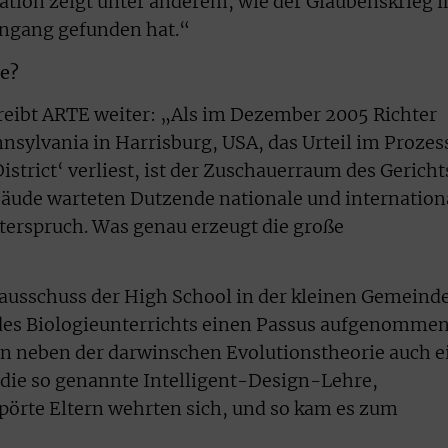
tion zeigt unter anderem, wie der Glaubenskrieg i
ingang gefunden hat.“
le?
reibt ARTE weiter: „Als im Dezember 2005 Richter
nsylvania in Harrisburg, USA, das Urteil im Prozes
istrict‘ verliest, ist der Zuschauerraum des Gericht
bäude warteten Dutzende nationale und internation
terspruch. Was genau erzeugt die große
ausschuss der High School in der kleinen Gemeind
 des Biologieunterrichts einen Passus aufgenommen
rn neben der darwinschen Evolutionstheorie auch e
 die so genannte Intelligent-Design-Lehre,
mpörte Eltern wehrten sich, und so kam es zum