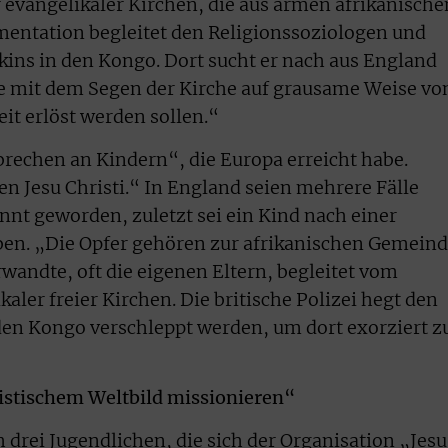
r evangelikaler Kirchen, die aus armen afrikanische
ntation begleitet den Religionssoziologen und
ins in den Kongo. Dort sucht er nach aus England
 mit dem Segen der Kirche auf grausame Weise vo
it erlöst werden sollen.“
brechen an Kindern“, die Europa erreicht habe.
 Jesu Christi.“ In England seien mehrere Fälle
nt geworden, zuletzt sei ein Kind nach einer
en. „Die Opfer gehören zur afrikanischen Gemein
rwandte, oft die eigenen Eltern, begleitet vom
aler freier Kirchen. Die britische Polizei hegt den
 den Kongo verschleppt werden, um dort exorziert z
istischem Weltbild missionieren“
h drei Jugendlichen, die sich der Organisation „Jesu