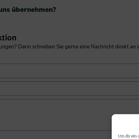
 uns übernehmen?​
ktion
gungen? Dann schreiben Sie gerne eine Nachricht direkt an
Um dir ein 