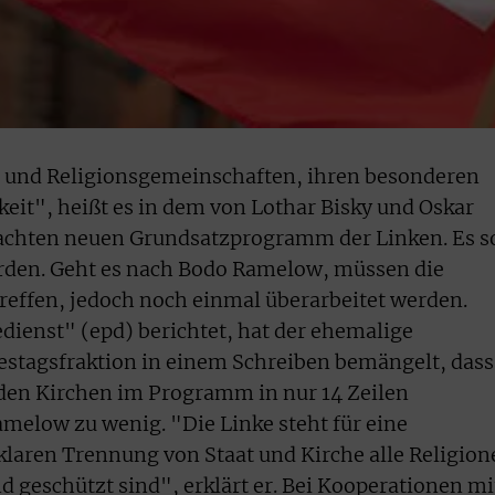
en und Religionsgemeinschaften, ihren besonderen
eit", heißt es in dem von Lothar Bisky und Oskar
achten neuen Grundsatzprogramm der Linken. Es so
rden. Geht es nach Bodo Ramelow, müssen die
treffen, jedoch noch einmal überarbeitet werden.
dienst" (epd) berichtet, hat der ehemalige
estagsfraktion in einem Schreiben bemängelt, dass
 den Kirchen im Programm in nur 14 Zeilen
amelow zu wenig. "Die Linke steht für eine
r klaren Trennung von Staat und Kirche alle Religio
d geschützt sind", erklärt er. Bei Kooperationen mi