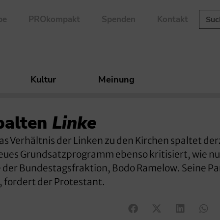
be
PROkompakt
Spenden
Kontakt
Kultur
Meinung
palten
Linke
 Verhältnis der Linken zu den Kirchen spaltet derz
 neues Grundsatzprogramm ebenso kritisiert, wie n
 der Bundestagsfraktion, Bodo Ramelow. Seine Pa
, fordert der Protestant.