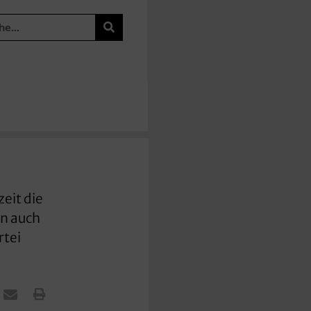
eit die
un auch
rtei