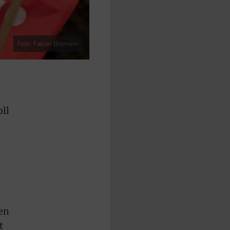
Foto: Fabian Bromann
ll
nen
t