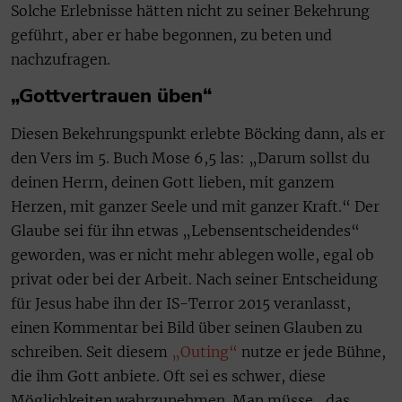
Solche Erlebnisse hätten nicht zu seiner Bekehrung
geführt, aber er habe begonnen, zu beten und
nachzufragen.
„Gottvertrauen üben“
Diesen Bekehrungspunkt erlebte Böcking dann, als er
den Vers im 5. Buch Mose 6,5 las: „Darum sollst du
deinen Herrn, deinen Gott lieben, mit ganzem
Herzen, mit ganzer Seele und mit ganzer Kraft.“ Der
Glaube sei für ihn etwas „Lebensentscheidendes“
geworden, was er nicht mehr ablegen wolle, egal ob
privat oder bei der Arbeit. Nach seiner Entscheidung
für Jesus habe ihn der IS-Terror 2015 veranlasst,
einen Kommentar bei Bild über seinen Glauben zu
schreiben. Seit diesem
„Outing“
nutze er jede Bühne,
die ihm Gott anbiete. Oft sei es schwer, diese
Möglichkeiten wahrzunehmen. Man müsse „das