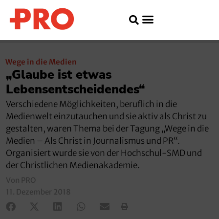
Wege in die Medien
„Glaube ist etwas
Lebensentscheidendes“
Verschiedene Möglichkeiten, beruflich in die
Medienwelt einzutauchen und sie aktiv als Christ zu
gestalten, waren Thema bei der Tagung „Wege in die
Medien – Als Christ in Journalismus und PR“.
Organisiert wurde sie von der Hochschul-SMD und
der Christlichen Medienakademie.
Von PRO
11. Dezember 2018