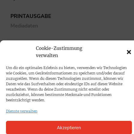
PRINTAUSGABE
Mediadaten
PROKOMPAKT
Cookie-Zustimmung
Impressum
verwalten
Um dir ein optimales Erlebnis zu bieten, verwenden wir Technologien
SPENDEN
wie Cookies, um Geräteinformationen zu speichern und/oder darauf
Datenschutz
zuzugreifen. Wenn du diesen Technologien zustimmst, können wir
Daten wie das Surfverhalten oder eindeutige IDs auf dieser Website
verarbeiten. Wenn du deine Zustimmung nicht erteilst oder
zurückziehst, können bestimmte Merkmale und Funktionen
KONTAKT
beeinträchtigt werden.
Cookie-Richtlinie
Dienste verwalten
Akzeptieren