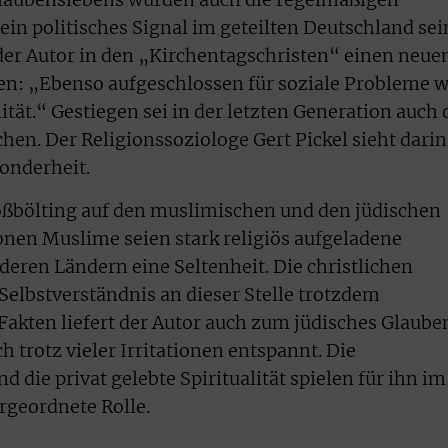
Glaubenslebens wurden auch die regelmäßigen
 ein politisches Signal im geteilten Deutschland sei
 der Autor in den „Kirchentagschristen“ einen neue
n: „Ebenso aufgeschlossen für soziale Probleme w
ität.“ Gestiegen sei in der letzten Generation auch 
hen. Der Religionssoziologe Gert Pickel sieht darin
sonderheit.
oßbölting auf den muslimischen und den jüdischen
lionen Muslime seien stark religiös aufgeladene
deren Ländern eine Seltenheit. Die christlichen
Selbstverständnis an dieser Stelle trotzdem
akten liefert der Autor auch zum jüdisches Glaube
trotz vieler Irritationen entspannt. Die
die privat gelebte Spiritualität spielen für ihn im
rgeordnete Rolle.