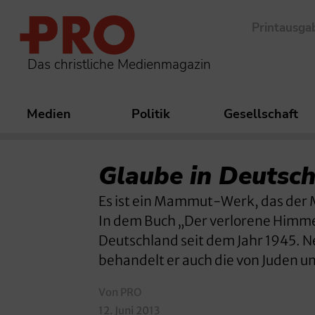
Printausga
Das christliche Medienmagazin
Medien
Politik
Gesellschaft
Glaube in Deutsch
Es ist ein Mammut-Werk, das der 
In dem Buch „Der verlorene Himmel
Deutschland seit dem Jahr 1945. 
behandelt er auch die von Juden u
Von PRO
12. Juni 2013