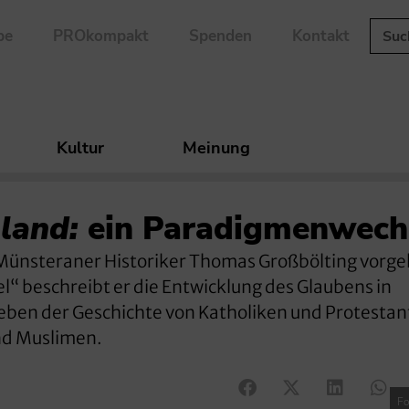
be
PROkompakt
Spenden
Kontakt
Kultur
Meinung
land:
ein Paradigmenwech
Münsteraner Historiker Thomas Großbölting vorgel
“ beschreibt er die Entwicklung des Glaubens in
Neben der Geschichte von Katholiken und Protesta
nd Muslimen.
Fo