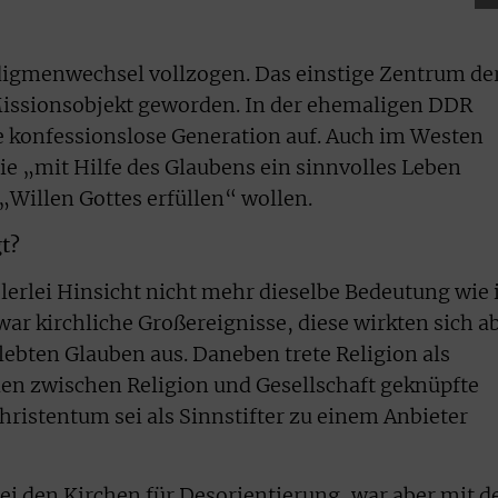
adigmenwechsel vollzogen. Das einstige Zentrum de
 Missionsobjekt geworden. In der ehemaligen DDR
te konfessionslose Generation auf. Auch im Westen
e „mit Hilfe des Glaubens ein sinnvolles Leben
„Willen Gottes erfüllen“ wollen.
t?
lerlei Hinsicht nicht mehr dieselbe Bedeutung wie 
ar kirchliche Großereignisse, diese wirkten sich a
gelebten Glauben aus. Daneben trete Religion als
ien zwischen Religion und Gesellschaft geknüpfte
ristentum sei als Sinnstifter zu einem Anbieter
ei den Kirchen für Desorientierung, war aber mit d