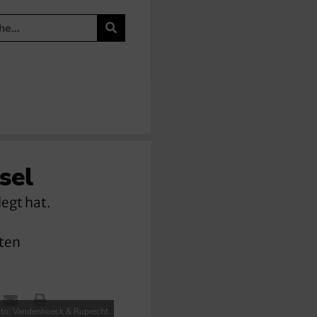
sel
egt hat.
nten
to: Vandenhoeck & Ruprecht