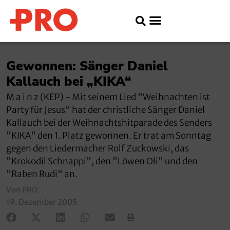
Gewonnen: Sänger Daniel
Kallauch bei „KIKA“
M a i n z (KEP) - Mit seinem Lied "Weihnachten ist
Party für Jesus" hat der christliche Sänger Daniel
Kallauch bei der Weihnachtshitparade des Senders
"KIKA" den 1. Platz gewonnen. Er trat am Sonntag
gegen den Liedermacher Rolf Zuckowski, das
"Krokodil Schnappi", den "Löwen Oli" und den
"Raben Rudi" an.
Von PRO
19. Dezember 2005