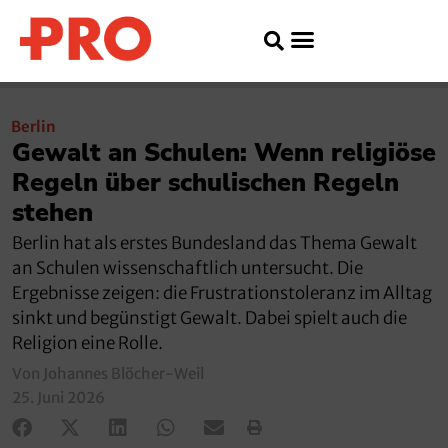
Berlin
Gewalt an Schulen: Wenn religiöse
Regeln über schulischen Regeln
stehen
Berlin hat als erstes Bundesland das Thema Gewalt
an Schulen wissenschaftlich untersucht. Die
Ergebnisse zeigen: die Frustrationstoleranz im Alltag
sinkt und begünstigt Gewalt. Dabei spielt auch die
Religion eine Rolle.
Von Johannes Blöcher-Weil
25. Juni 2026