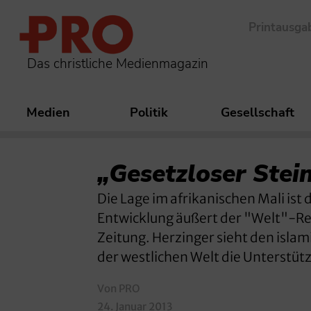
Printausga
Das christliche Medienmagazin
Medien
Politik
Gesellschaft
„Gesetzloser Stei
Die Lage im afrikanischen Mali ist
Entwicklung äußert der "Welt"-Red
Zeitung. Herzinger sieht den isla
der westlichen Welt die Unterstüt
Von PRO
24. Januar 2013