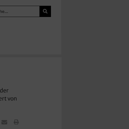
 der
ert von