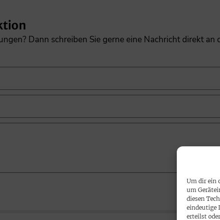
ktion
gungen? Dann schreiben Sie gerne eine Nachricht direkt an
Um dir ein 
um Gerätei
diesen Tech
eindeutige 
erteilst o