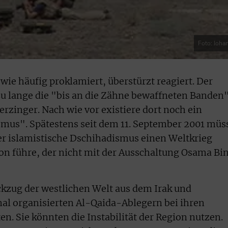
Foto: Ioha
ie häufig proklamiert, überstürzt reagiert. Der
zu lange die "bis an die Zähne bewaffneten Banden
rzinger. Nach wie vor existiere dort noch ein
smus". Spätestens seit dem 11. September 2001 müs
er islamistische Dschihadismus einen Weltkrieg
ion führe, der nicht mit der Ausschaltung Osama Bi
ckzug der westlichen Welt aus dem Irak und
nal organisierten Al-Qaida-Ablegern bei ihren
n. Sie könnten die Instabilität der Region nutzen.