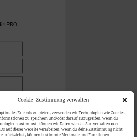
 die PRO-
Cookie-Zustimmung verwalten
optimales Erlebnis zu bieten, verwenden wir Technologien wie Cookies,
nformationen zu speichern und/oder darauf zuzugreifen. Wenn du
nologien zustimmst, können wir Daten wie das Surfverhalten oder
IDs auf dieser Website verarbeiten. Wenn du deine Zustimmung nicht
der zurückziehst, können bestimmte Merkmale und Funktionen