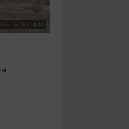
n1025 / flickr (CC-BY-NC 2.0)
"
ste
n