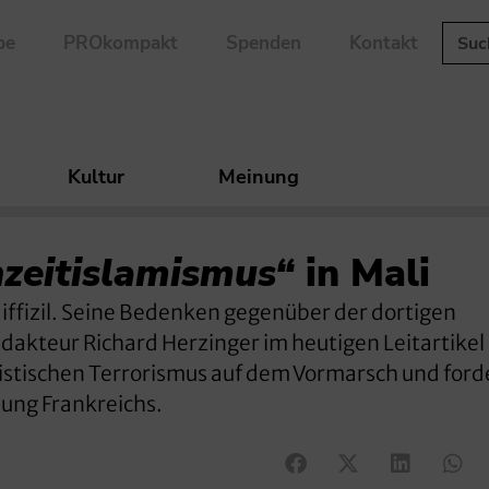
be
PROkompakt
Spenden
Kontakt
Kultur
Meinung
nzeitislamismus“
in Mali
 diffizil. Seine Bedenken gegenüber der dortigen
akteur Richard Herzinger im heutigen Leitartikel
mistischen Terrorismus auf dem Vormarsch und ford
zung Frankreichs.