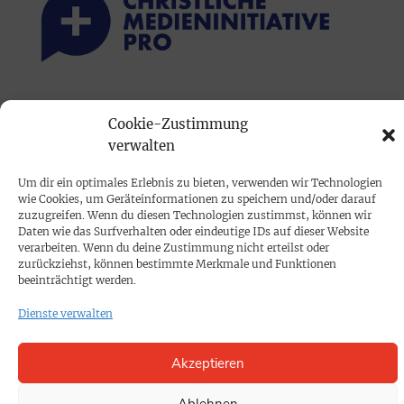
PRINTAUSGABE
Cookie-Zustimmung
Mediadaten
verwalten
Um dir ein optimales Erlebnis zu bieten, verwenden wir Technologien
PROKOMPAKT
wie Cookies, um Geräteinformationen zu speichern und/oder darauf
Impressum
zuzugreifen. Wenn du diesen Technologien zustimmst, können wir
Daten wie das Surfverhalten oder eindeutige IDs auf dieser Website
verarbeiten. Wenn du deine Zustimmung nicht erteilst oder
zurückziehst, können bestimmte Merkmale und Funktionen
SPENDEN
beeinträchtigt werden.
Datenschutz
Dienste verwalten
KONTAKT
Akzeptieren
Cookie-Richtlinie
Ablehnen