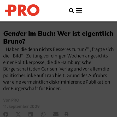
Gender
im Buch: Wer ist eigentlich
Bruno?
"Haben die denn nichts Besseres zu tun?", fragte sich
die "Bild"-Zeitung vor einigen Wochen angesichts
einer Politikerposse, die die Hamburgische
Bürgerschaft, den Carlsen-Verlag und vor allem die
politische Linke auf Trab hielt. Grund des Aufruhrs
war eine vermeintlich diskriminierende Publikation
der Bürgerschaft für Kinder.
Von PRO
11. September 2009