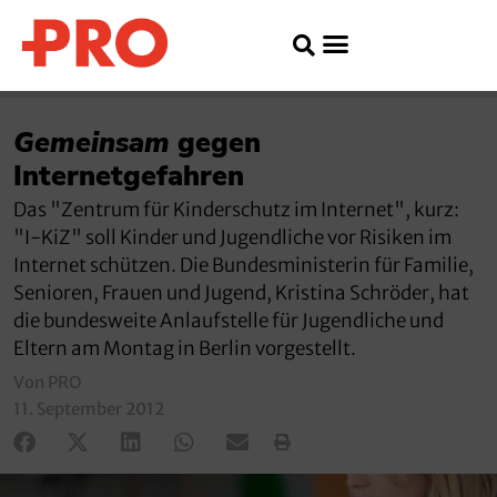
Gemeinsam
gegen
Internetgefahren
Das "Zentrum für Kinderschutz im Internet", kurz:
"I-KiZ" soll Kinder und Jugendliche vor Risiken im
Internet schützen. Die Bundesministerin für Familie,
Senioren, Frauen und Jugend, Kristina Schröder, hat
die bundesweite Anlaufstelle für Jugendliche und
Eltern am Montag in Berlin vorgestellt.
Von PRO
11. September 2012