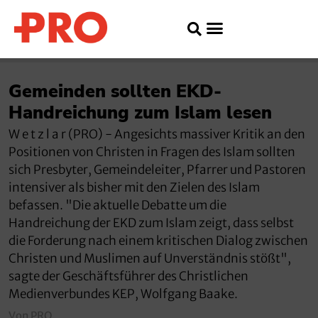
Gemeinden sollten EKD-
Handreichung zum Islam lesen
W e t z l a r (PRO) - Angesichts massiver Kritik an den
Positionen von Christen in Fragen des Islam sollten
sich Presbyter, Gemeindeleiter, Pfarrer und Pastoren
intensiver als bisher mit den Zielen des Islam
befassen. "Die aktuelle Debatte um die
Handreichung der EKD zum Islam zeigt, dass selbst
die Forderung nach einem kritischen Dialog zwischen
Christen und Muslimen auf Unverständnis stößt",
sagte der Geschäftsführer des Christlichen
Medienverbundes KEP, Wolfgang Baake.
Von PRO