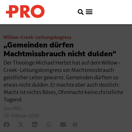
Willow-Creek-Leitungskogress
„Gemeinden dürfen
Machtmissbrauch nicht dulden“
Der Theologe Michael Herbst hat auf dem Willow-
Creek-Leitungskongress vor Machtmissbrauch
geistlicher Leiter gewarnt. Gemeinden dürften so
etwas nicht dulden. Er machte aber auch deutlich:
Macht ist nichts Böses, Ohnmacht keine christliche
Tugend.
Von PRO
28. Februar 2020