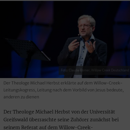
Foto: Claudia Börner, Willow Creek Deutschland
Der Theologe Michael Herbst erklärte auf dem Willow-Creek-
Leitungskogress, Leitung nach dem Vorbild von Jesus bedeute,
anderen zu dienen
Der Theologe Michael Herbst von der Universität
Greifswald überraschte seine Zuhörer zunächst bei
seinem Referat auf dem Willow-Creek-