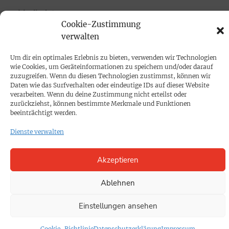
Mediadaten
Cookie-Zustimmung
verwalten
PROKOMPAKT
Impressum
Um dir ein optimales Erlebnis zu bieten, verwenden wir Technologien
wie Cookies, um Geräteinformationen zu speichern und/oder darauf
zuzugreifen. Wenn du diesen Technologien zustimmst, können wir
Daten wie das Surfverhalten oder eindeutige IDs auf dieser Website
SPENDEN
verarbeiten. Wenn du deine Zustimmung nicht erteilst oder
Datenschutz
zurückziehst, können bestimmte Merkmale und Funktionen
beeinträchtigt werden.
Dienste verwalten
KONTAKT
Cookie-Richtlinie
Akzeptieren
Ablehnen
Einstellungen ansehen
Cookie-Richtlinie
Datenschutzerklärung
Impressum