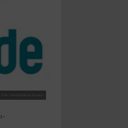
Foto: fotolia/Nikolai Sorokin
im-