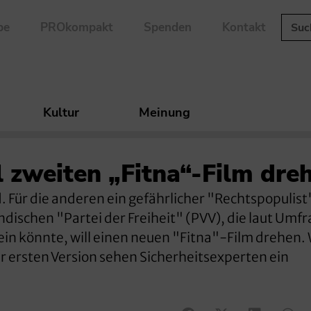
be
PROkompakt
Spenden
Kontakt
Kultur
Meinung
l zweiten „Fitna“-Film dre
ld. Für die anderen ein gefährlicher "Rechtspopulist
ndischen "Partei der Freiheit" (PVV), die laut Umf
ein könnte, will einen neuen "Fitna"-Film drehen.
er ersten Version sehen Sicherheitsexperten ein