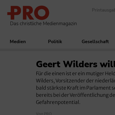
Printausga
Das christliche Medienmagazin
Medien
Politik
Gesellschaft
Geert Wilders wil
Für die einen ist er ein mutiger He
Wilders, Vorsitzender der niederlä
bald stärkste Kraft im Parlament s
bereits bei der Veröffentlichung d
Gefahrenpotential.
Von PRO