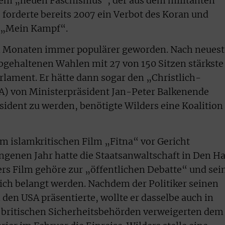
inem „neuen Faschismus“, der aus dem militanten
 forderte bereits 2007 ein Verbot des Koran und
s „Mein Kampf“.
ten Monaten immer populärer geworden. Nach neues
abgehaltenen Wahlen mit 27 von 150 Sitzen stärkste
rlament. Er hätte dann sogar den „Christlich-
) von Ministerpräsident Jan-Peter Balkenende
ident zu werden, benötigte Wilders eine Koalition
m islamkritischen Film „Fitna“ vor Gericht
ngenen Jahr hatte die Staatsanwaltschaft in Den H
ers Film gehöre zur „öffentlichen Debatte“ und sei
lich belangt werden. Nachdem der Politiker seinen
 den USA präsentierte, wollte er dasselbe auch in
e britischen Sicherheitsbehörden verweigerten dem