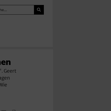
hen
". Geert
ragen
 Wie