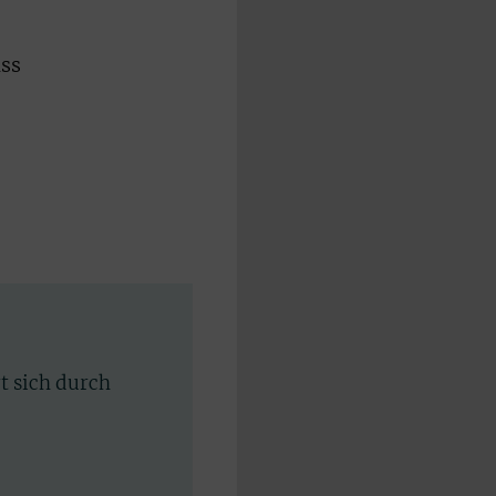
ass
e
rt sich durch