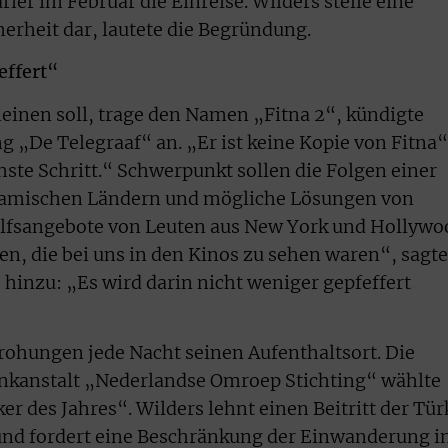
er im Februar die Einreise. Wilders stelle eine
cherheit dar, lautete die Begründung.
effert“
heinen soll, trage den Namen „Fitna 2“, kündigte
g „De Telegraaf“ an. „Er ist keine Kopie von Fitna“
chste Schritt.“ Schwerpunkt sollen die Folgen einer
amischen Ländern und mögliche Lösungen von
ilfsangebote von Leuten aus New York und Hollywo
n, die bei uns in den Kinos zu sehen waren“, sagte
 hinzu: „Es wird darin nicht weniger gepfeffert
ohungen jede Nacht seinen Aufenthaltsort. Die
unkanstalt „Nederlandse Omroep Stichting“ wählte
er des Jahres“. Wilders lehnt einen Beitritt der Tür
 und fordert eine Beschränkung der Einwanderung i