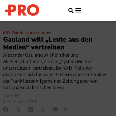
AfD-Bundesvorsitzender
Gauland will „Leute aus den
Medien“ vertreiben
Alexander Gauland will Politiker und
Medienschaffende, die das „System Merkel“
unterstützen, vertreiben. Der AfD-Politiker
distanziert sich für seine Partei in einem Interview
der Frankfurter Allgemeinen Zeitung aber von
nationalsozialistischen Ideen.
Von PRO
5. September 2018