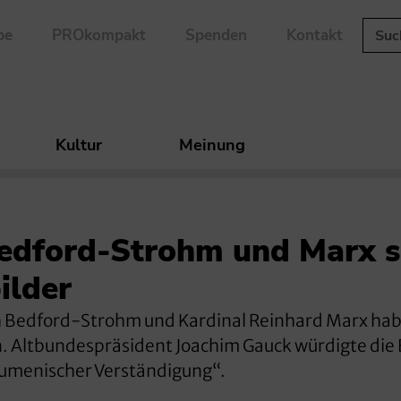
be
PROkompakt
Spenden
Kontakt
Kultur
Meinung
Bedford-Strohm und Marx s
ilder
h Bedford-Strohm und Kardinal Reinhard Marx ha
. Altbundespräsident Joachim Gauck würdigte die 
ökumenischer Verständigung“.