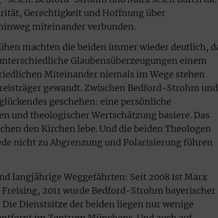
arität, Gerechtigkeit und Hoffnung über
 hinweg miteinander verbunden.
hen machten die beiden immer wieder deutlich, d
 unterschiedliche Glaubensüberzeugungen einem
friedlichen Miteinander niemals im Wege stehen
Preisträger gewandt. Zwischen Bedford-Strohm und
eglückendes geschehen: eine persönliche
uen und theologischer Wertschätzung basiere. Das
schen den Kirchen lebe. Und die beiden Theologen
ede nicht zu Abgrenzung und Polarisierung führen
d langjährige Weggefährten: Seit 2008 ist Marx
Freising, 2011 wurde Bedford-Strohm bayerischer
 Die Dienstsitze der beiden liegen nur wenige
entfernt im Zentrum Münchens. Und auch auf