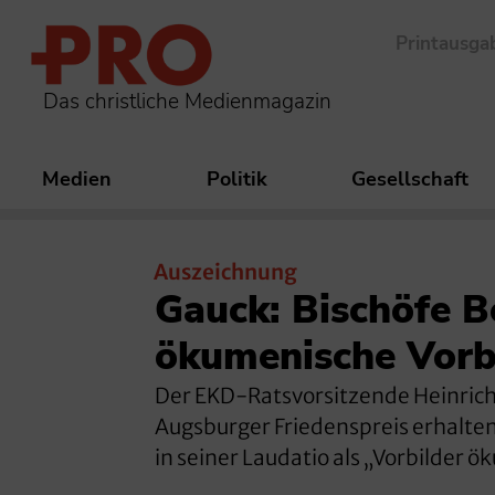
Printausga
Das christliche Medienmagazin
Medien
Politik
Gesellschaft
Auszeichnung
Gauck: Bischöfe 
ökumenische Vorb
Der EKD-Ratsvorsitzende Heinric
Augsburger Friedenspreis erhalten
in seiner Laudatio als „Vorbilder 