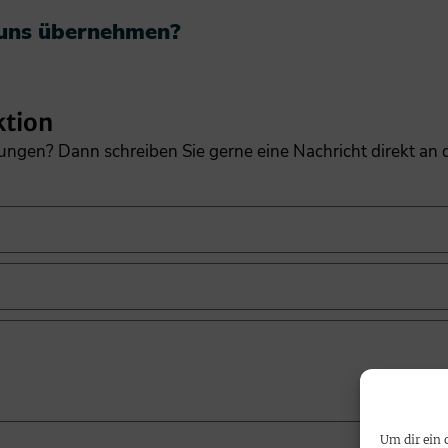
 uns übernehmen?​
ktion
gungen? Dann schreiben Sie gerne eine Nachricht direkt an
Um dir ein 