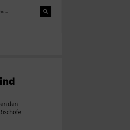
ind
ben den
Bischöfe