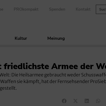
be
PROkompakt
Spenden
Kontakt
Kultur
Meinung
t friedlichste Armee der W
er Welt: Die Heilsarmee gebraucht weder Schusswaf
n Waffen sie kämpft, hat der Fernsehsender ProSie
estellt.