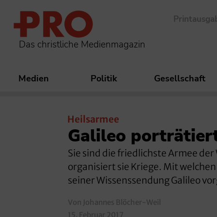
Printausga
Das christliche Medienmagazin
Medien
Politik
Gesellschaft
Heilsarmee
Galileo porträtier
Sie sind die friedlichste Armee d
organisiert sie Kriege. Mit welche
seiner Wissenssendung Galileo vorg
Von Johannes Blöcher-Weil
15. Februar 2017