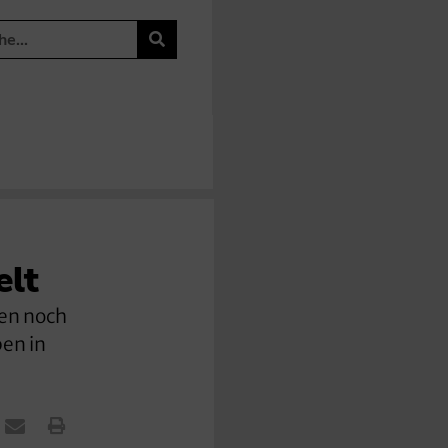
elt
fen noch
ben in