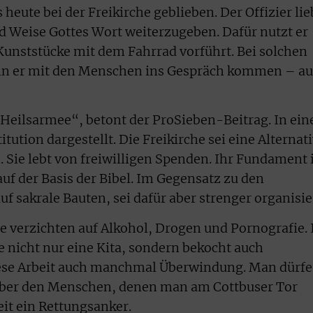
s heute bei der Freikirche geblieben. Der Offizier lie
d Weise Gottes Wort weiterzugeben. Dafür nutzt er
 Kunststücke mit dem Fahrrad vorführt. Bei solchen
ann er mit den Menschen ins Gespräch kommen – a
r Heilsarmee“, betont der ProSieben-Beitrag. In ei
itution dargestellt. Die Freikirche sei eine Alternat
 Sie lebt von freiwilligen Spenden. Ihr Fundament 
auf der Basis der Bibel. Im Gegensatz zu den
uf sakrale Bauten, sei dafür aber strenger organisie
 verzichten auf Alkohol, Drogen und Pornografie. 
e nicht nur eine Kita, sondern bekocht auch
diese Arbeit auch manchmal Überwindung. Man dürfe
über den Menschen, denen man am Cottbuser Tor
eit ein Rettungsanker.