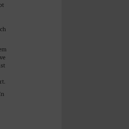
bt
uch
nem
ive
ist
rt.
In