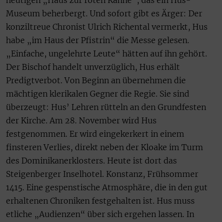
heutigen „Haus zur roten Kanne“, das ein Hus-
Museum beherbergt. Und sofort gibt es Ärger: Der
konziltreue Chronist Ulrich Richental vermerkt, Hus
habe „im Haus der Pfistrin“ die Messe gelesen.
„Einfache, ungelehrte Leute“ hätten auf ihn gehört.
Der Bischof handelt unverzüglich, Hus erhält
Predigtverbot. Von Beginn an übernehmen die
mächtigen klerikalen Gegner die Regie. Sie sind
überzeugt: Hus’ Lehren rütteln an den Grundfesten
der Kirche. Am 28. November wird Hus
festgenommen. Er wird eingekerkert in einem
finsteren Verlies, direkt neben der Kloake im Turm
des Dominikanerklosters. Heute ist dort das
Steigenberger Inselhotel. Konstanz, Frühsommer
1415. Eine gespenstische Atmosphäre, die in den gut
erhaltenen Chroniken festgehalten ist. Hus muss
etliche „Audienzen“ über sich ergehen lassen. In