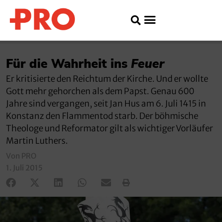
Für die Wahrheit ins
Feuer
Er kritisierte den Reichtum der Kirche. Und er wollte
Gott mehr gehorchen als dem Papst. Genau 600
Jahre sind vergangen, seit Jan Hus am 6. Juli 1415 in
Konstanz den Flammentod starb. Der böhmische
Theologe und Reformator gilt als wichtiger Vorläufer
Martin Luthers.
Von PRO
1. Juli 2015