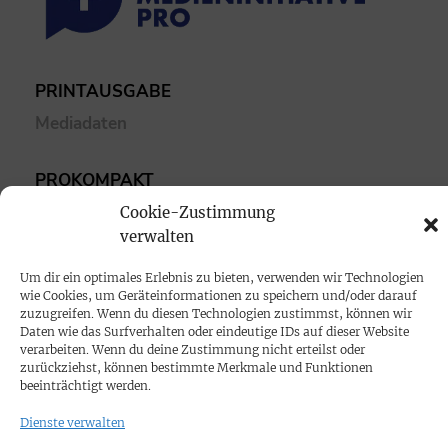
PRINTAUSGABE
Mediadaten
PROKOMPAKT
Impressum
Cookie-Zustimmung
verwalten
SPENDEN
Um dir ein optimales Erlebnis zu bieten, verwenden wir Technologien
wie Cookies, um Geräteinformationen zu speichern und/oder darauf
Datenschutz
zuzugreifen. Wenn du diesen Technologien zustimmst, können wir
Daten wie das Surfverhalten oder eindeutige IDs auf dieser Website
verarbeiten. Wenn du deine Zustimmung nicht erteilst oder
KONTAKT
zurückziehst, können bestimmte Merkmale und Funktionen
beeinträchtigt werden.
Cookie-Richtlinie
Dienste verwalten