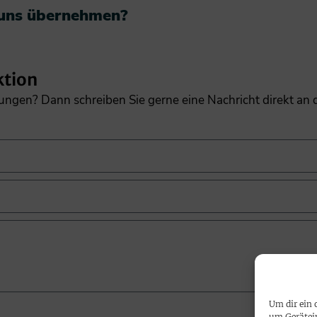
 uns übernehmen?​
ktion
gungen? Dann schreiben Sie gerne eine Nachricht direkt an
Um dir ein 
um Gerätei