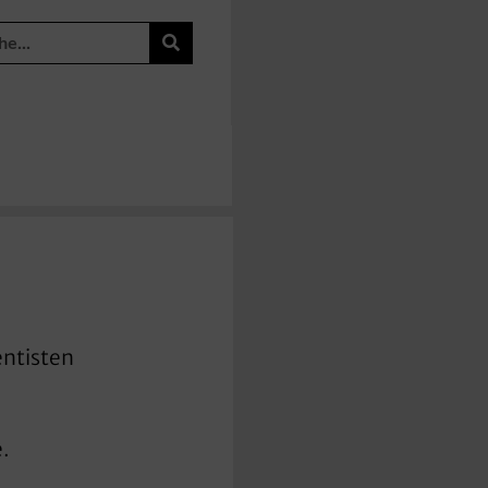
entisten
,
.