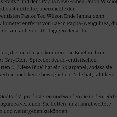
niversity" und der "Papua New Guinea Union Missio
dienst mitteilte, überreichte der
ventisten Pastor Ted Wilson Ende Januar zehn
Kilometer entfernt von Lae in Papua-Neuguinea, di
derzeit auf einer 16-tägigen Reise die
en, die nicht lesen könnten, die Bibel in ihrer
or Gary Kent, Sprecher der adventistischen
ten". "Diese Bibel hat ein Solarpanel, sodass sie
eil sie auch keine beweglichen Teile hat, fällt kein
 "GodPods" produzieren und werden sie in den Dörf
uinea verteilen. Sie hoffen, in Zukunft weitere
en und weitergeben zu können.