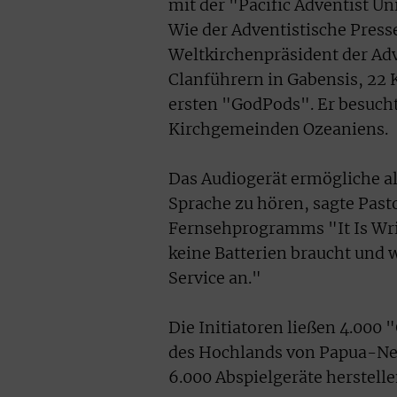
mit der "Pacific Adventist U
Wie der Adventistische Presse
Weltkirchenpräsident der Ad
Clanführern in Gabensis, 22 
ersten "GodPods". Er besucht 
Kirchgemeinden Ozeaniens.
Das Audiogerät ermögliche all
Sprache zu hören, sagte Past
Fernsehprogramms "It Is Writ
keine Batterien braucht und w
Service an."
Die Initiatoren ließen 4.000
des Hochlands von Papua-Neug
6.000 Abspielgeräte herstell