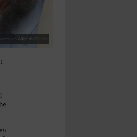
eventh-day Adventist Church
t
d
ohe
men