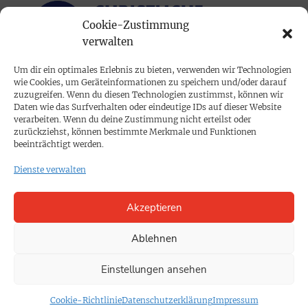
Cookie-Zustimmung
verwalten
Um dir ein optimales Erlebnis zu bieten, verwenden wir Technologien
wie Cookies, um Geräteinformationen zu speichern und/oder darauf
PRINTAUSGABE
zuzugreifen. Wenn du diesen Technologien zustimmst, können wir
Daten wie das Surfverhalten oder eindeutige IDs auf dieser Website
Mediadaten
verarbeiten. Wenn du deine Zustimmung nicht erteilst oder
zurückziehst, können bestimmte Merkmale und Funktionen
beeinträchtigt werden.
PROKOMPAKT
Dienste verwalten
Impressum
Akzeptieren
SPENDEN
Datenschutz
Ablehnen
Einstellungen ansehen
KONTAKT
Cookie-Richtlinie
Cookie-Richtlinie
Datenschutzerklärung
Impressum