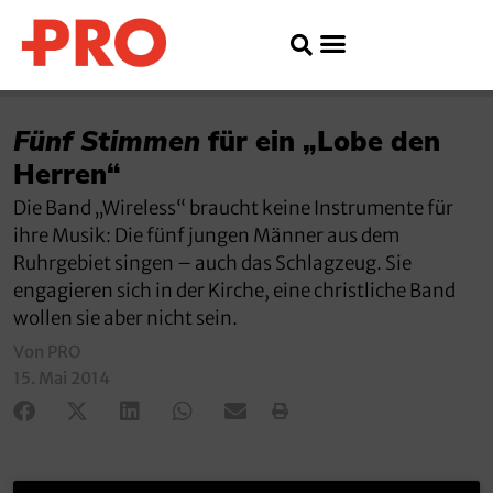
Fünf Stimmen
für ein „Lobe den
Herren“
Die Band „Wireless“ braucht keine Instrumente für
ihre Musik: Die fünf jungen Männer aus dem
Ruhrgebiet singen – auch das Schlagzeug. Sie
engagieren sich in der Kirche, eine christliche Band
wollen sie aber nicht sein.
Von PRO
15. Mai 2014